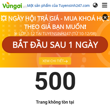
Một sản phẩm của Tuyensinh247.com
💥 NGÀY HỘI TRẢ GIÁ - MUA KHOÁ HỌC
THEO GIÁ BẠN MUỐN❗
🎯 LỚP 1-12 TẠI TUYENSINH247 (TỪ 10-12/08)
BẮT ĐẦU SAU 1 NGÀY
XEM CHI TIẾT
500
Trang không tồn tại