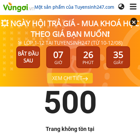
Một sản phẩm của Tuyensinh247.com
💥 NGÀY HỘI TRẢ GIÁ - MUA KHOÁ HỌC
THEO GIÁ BẠN MUỐN❗
🎯 LỚP 1-12 TẠI TUYENSINH247 (TỪ 10-12/08)
07
26
35
BẮT ĐẦU
SAU
GIỜ
PHÚT
GIÂY
XEM CHI TIẾT
500
Trang không tồn tại