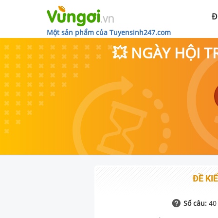
Đ
Một sản phẩm của Tuyensinh247.com
💥 NGÀY HỘI T
ĐỀ KIỂ
Số câu:
40