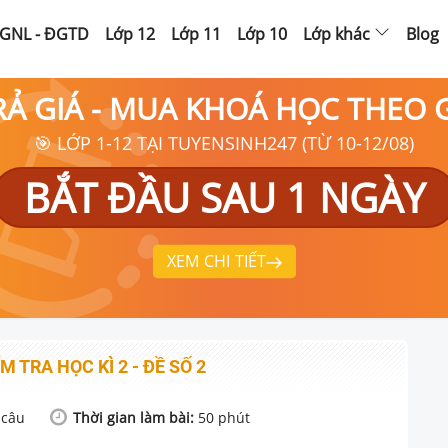
GNL - ĐGTD
Lớp 12
Lớp 11
Lớp 10
Lớp khác
Blog
RẢ GIÁ - MUA KHOÁ HỌC THEO
🎯 LỚP 1-12 TẠI TUYENSINH247 (TỪ 10-12/08)
BẮT ĐẦU SAU 1 NGÀY
XEM CHI TIẾT
M TRA HỌC KÌ 2 - ĐỀ SỐ 2
câu
Thời gian làm bài:
50
phút