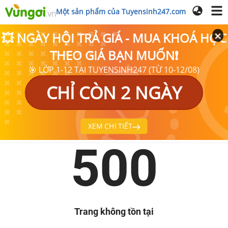
Một sản phẩm của Tuyensinh247.com
💥 NGÀY HỘI TRẢ GIÁ - MUA KHOÁ HỌC
THEO GIÁ BẠN MUỐN❗
🎯 LỚP 1-12 TẠI TUYENSINH247 (TỪ 10-12/08)
CHỈ CÒN 2 NGÀY
XEM CHI TIẾT
500
Trang không tồn tại