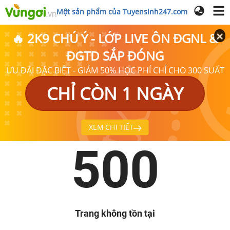
Một sản phẩm của Tuyensinh247.com
🔥 2K9 CHÚ Ý - LỚP LIVE ÔN ĐGNL &
ĐGTD SẮP ĐÓNG
ƯU ĐÃI ĐẶC BIỆT - GIẢM 50% HỌC PHÍ CHỈ CHO 300 SUẤT
CHỈ CÒN 1 NGÀY
XEM CHI TIẾT
500
Trang không tồn tại