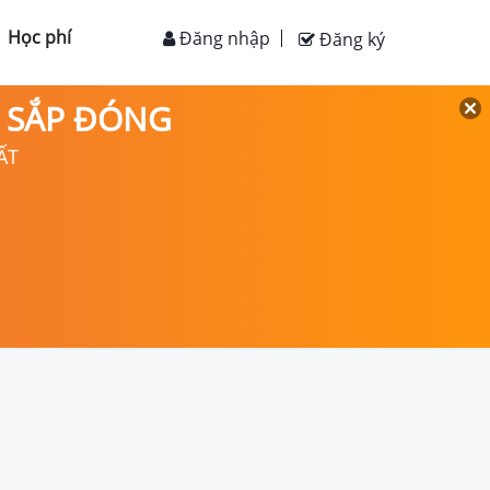
Học phí
Đăng nhập
Đăng ký
D SẮP ĐÓNG
ẤT