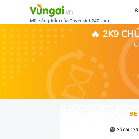
Đ
Một sản phẩm của Tuyensinh247.com
🔥 2K9 CH
Ư
ĐỀ 
Số câu:
30