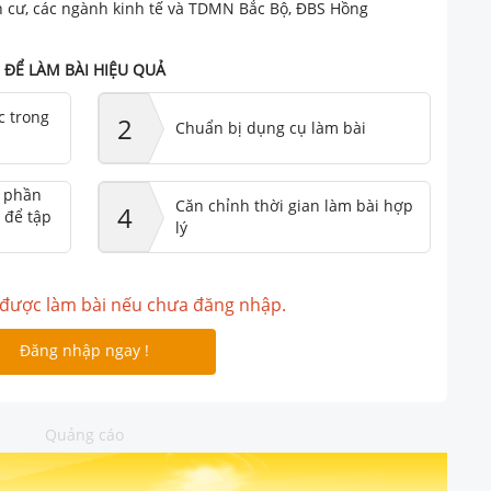
ân cư, các ngành kinh tế và TDMN Bắc Bộ, ĐBS Hồng
ĐỂ LÀM BÀI HIỆU QUẢ
c trong
2
Chuẩn bị dụng cụ làm bài
ư phần
Căn chỉnh thời gian làm bài hợp
4
 để tập
lý
được làm bài nếu chưa đăng nhập.
Đăng nhập ngay !
Quảng cáo