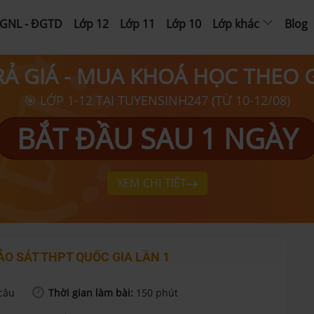
GNL - ĐGTD
Lớp 12
Lớp 11
Lớp 10
Lớp khác
Blog
RẢ GIÁ - MUA KHOÁ HỌC THEO
🎯 LỚP 1-12 TẠI TUYENSINH247 (TỪ 10-12/08)
BẮT ĐẦU SAU 1 NGÀY
XEM CHI TIẾT
ẢO SÁT THPT QUỐC GIA LẦN 1
câu
Thời gian làm bài:
150
phút