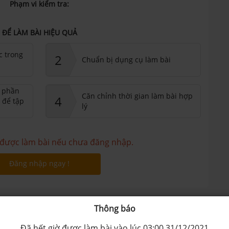
Phạm vi kiểm tra:
ĐỂ LÀM BÀI HIỆU QUẢ
c trong
2
Chuẩn bị dụng cụ làm bài
ư phần
Căn chỉnh thời gian làm bài hợp
4
 để tập
lý
được làm bài nếu chưa đăng nhập.
Đăng nhập ngay !
Quảng cáo
Thông báo
Đã hết giờ được làm bài vào lúc 03:00 31/12/2021