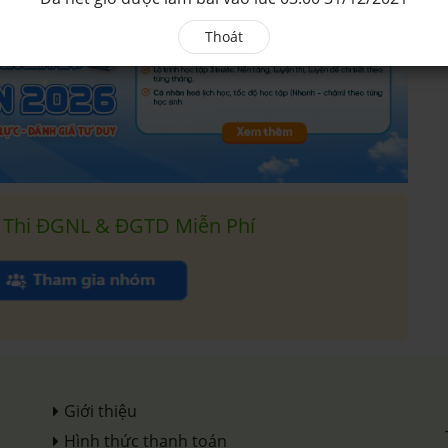
Thoát
 Thi ĐGNL & ĐGTD Miễn Phí
Giới thiệu
Hình thức thanh toán