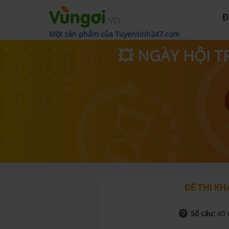
Đ
Một sản phẩm của Tuyensinh247.com
💥 NGÀY HỘI T
ĐỀ THI KH
Số câu:
40