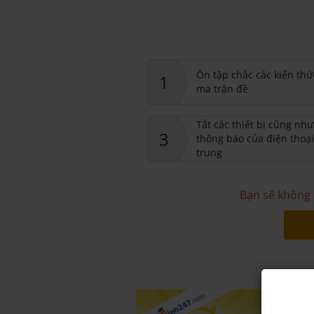
Ôn tập chắc các kiến thứ
1
ma trận đề
Tắt các thiết bị cũng nh
3
thông báo của điện thoại
trung
Bạn sẽ không 