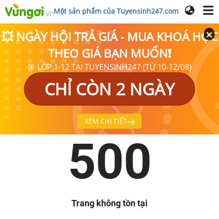
Một sản phẩm của Tuyensinh247.com
💥 NGÀY HỘI TRẢ GIÁ - MUA KHOÁ HỌC
THEO GIÁ BẠN MUỐN❗
🎯 LỚP 1-12 TẠI TUYENSINH247 (TỪ 10-12/08)
CHỈ CÒN 2 NGÀY
XEM CHI TIẾT
500
Trang không tồn tại