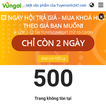
Một sản phẩm của Tuyensinh247.com
💥 NGÀY HỘI TRẢ GIÁ - MUA KHOÁ HỌC
THEO GIÁ BẠN MUỐN❗
🎯 LỚP 1-12 TẠI TUYENSINH247 (TỪ 10-12/08)
CHỈ CÒN 2 NGÀY
XEM CHI TIẾT
500
Trang không tồn tại