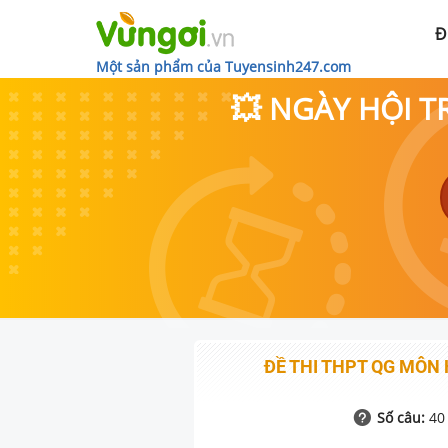
Đ
Một sản phẩm của Tuyensinh247.com
💥 NGÀY HỘI T
ĐỀ THI THPT QG MÔN
Số câu:
40