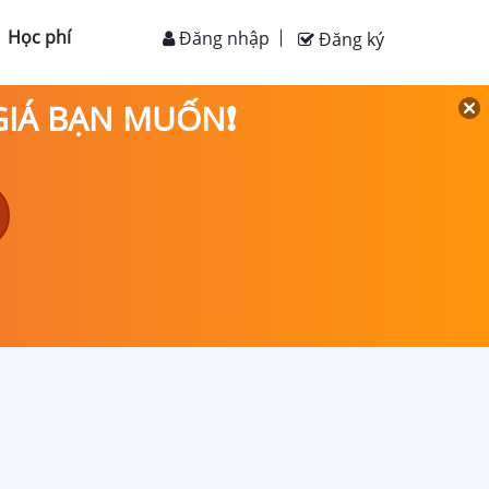
Học phí
Đăng nhập
Đăng ký
 GIÁ BẠN MUỐN❗