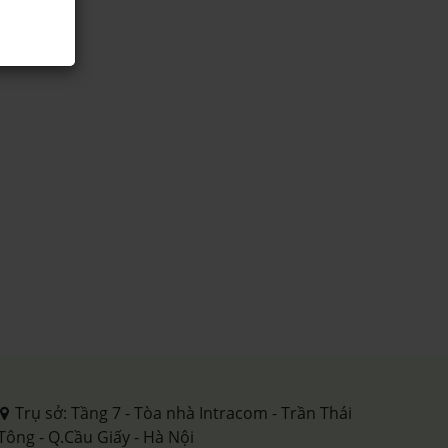
Trụ sở: Tầng 7 - Tòa nhà Intracom - Trần Thái
Tông - Q.Cầu Giấy - Hà Nội