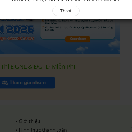
Thoát
 Thi ĐGNL & ĐGTD Miễn Phí
Giới thiệu
Hình thức thanh toán