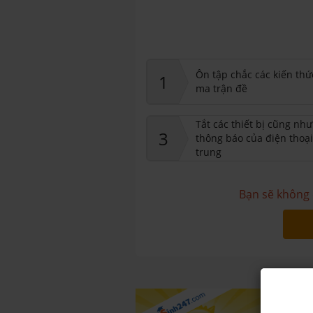
Ôn tập chắc các kiến thứ
1
ma trận đề
Tắt các thiết bị cũng nh
3
thông báo của điện thoại
trung
Bạn sẽ không 