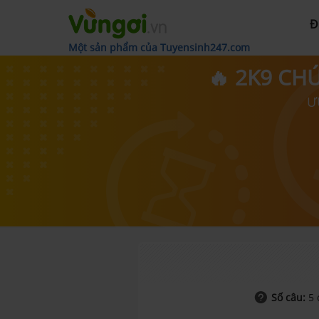
Đ
Một sản phẩm của Tuyensinh247.com
🔥 2K9 CH
Ư
Số câu:
5