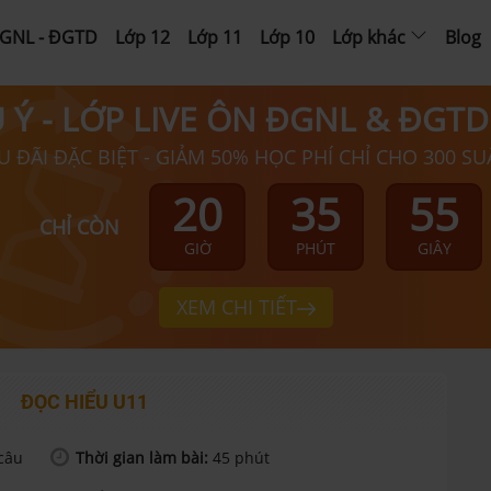
GNL - ĐGTD
Lớp 12
Lớp 11
Lớp 10
Lớp khác
Blog
Ú Ý - LỚP LIVE ÔN ĐGNL & ĐGT
U ĐÃI ĐẶC BIỆT - GIẢM 50% HỌC PHÍ CHỈ CHO 300 SU
20
35
55
CHỈ CÒN
GIỜ
PHÚT
GIÂY
XEM CHI TIẾT
ĐỌC HIỂU U11
câu
Thời gian làm bài:
45
phút