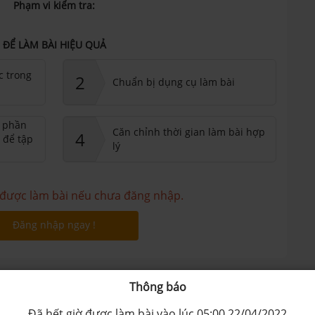
Phạm vi kiểm tra:
ĐỂ LÀM BÀI HIỆU QUẢ
c trong
2
Chuẩn bị dụng cụ làm bài
ư phần
Căn chỉnh thời gian làm bài hợp
4
 để tập
lý
được làm bài nếu chưa đăng nhập.
Đăng nhập ngay !
Quảng cáo
Thông báo
Đã hết giờ được làm bài vào lúc 05:00 22/04/2022