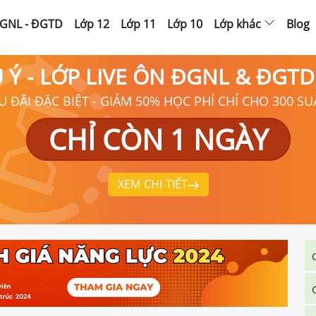
GNL - ĐGTD
Lớp 12
Lớp 11
Lớp 10
Lớp khác
Blog
Ú Ý - LỚP LIVE ÔN ĐGNL & ĐGT
U ĐÃI ĐẶC BIỆT - GIẢM 50% HỌC PHÍ CHỈ CHO 300 SU
CHỈ CÒN 1 NGÀY
XEM CHI TIẾT