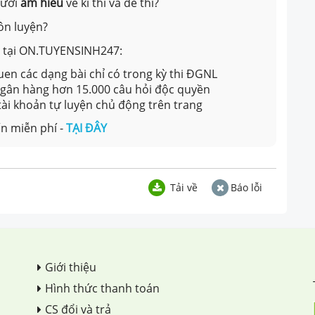
gười
am hiểu
về kì thi và đề thi?
ôn luyện?
ản tại ON.TUYENSINH247:
en các dạng bài chỉ có trong kỳ thi ĐGNL
 ngân hàng hơn 15.000 câu hỏi độc quyền
 tài khoản tự luyện chủ động trên trang
n miễn phí -
TẠI ĐÂY
Tải về
Báo lỗi
Giới thiệu
Hình thức thanh toán
CS đổi và trả