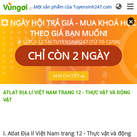
Một sản phẩm của Tuyensinh247.com
💥 NGÀY HỘI TRẢ GIÁ - MUA KHOÁ HỌC
THEO GIÁ BẠN MUỐN❗
🎯 LỚP 1-12 TẠI TUYENSINH247 (TỪ 10-12/08)
CHỈ CÒN 2 NGÀY
XEM CHI TIẾT
ATLAT ĐỊA LÍ VIỆT NAM TRANG 12 - THỰC VẬT VÀ ĐỘNG
VẬT
I. Atlat Địa lí Việt Nam trang 12 - Thực vật và động