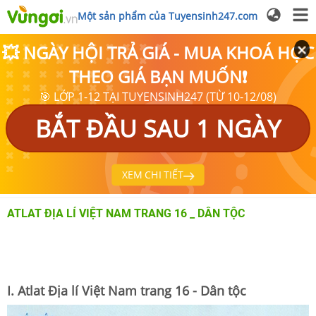
Một sản phẩm của Tuyensinh247.com
💥 NGÀY HỘI TRẢ GIÁ - MUA KHOÁ HỌC
THEO GIÁ BẠN MUỐN❗
🎯 LỚP 1-12 TẠI TUYENSINH247 (TỪ 10-12/08)
BẮT ĐẦU SAU 1 NGÀY
XEM CHI TIẾT
ATLAT ĐỊA LÍ VIỆT NAM TRANG 16 _ DÂN TỘC
I. Atlat Địa lí Việt Nam trang 16 - Dân tộc