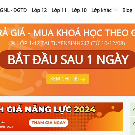
GNL - ĐGTD
Lớp 12
Lớp 11
Lớp 10
Lớp khác
Blog
RẢ GIÁ - MUA KHOÁ HỌC THEO
🎯 LỚP 1-12 TẠI TUYENSINH247 (TỪ 10-12/08)
BẮT ĐẦU SAU 1 NGÀY
XEM CHI TIẾT