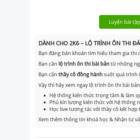
Luyện bài tập
DÀNH CHO 2K6 – LỘ TRÌNH ÔN THI Đ
Bạn đăng băn khoăn tìm hiểu tham gia thi c
Bạn cần
lộ trình ôn thi bài bản
từ những n
Bạn cần
thầy cô đồng hành
suốt quá trình 
Vậy thì hãy xem ngay lộ trình ôn thi bài b
Hệ thống kiến thức trọng tâm & làm qu
Phủ kín lượng kiến thức với hệ thống
Học live tương tác với thầy cô kết hợp
Xem thêm thông tin khoá học & Nhận tư vấ