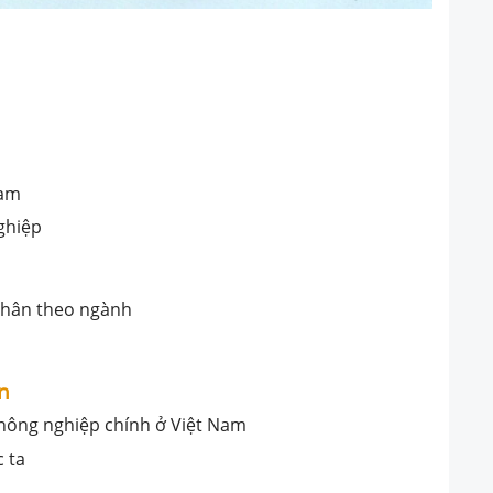
Nam
ghiệp
 phân theo ngành
an
t nông nghiệp chính ở Việt Nam
c ta