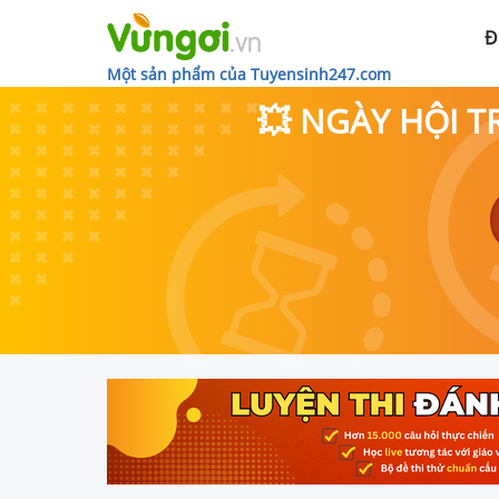
Đ
Một sản phẩm của Tuyensinh247.com
💥 NGÀY HỘI T