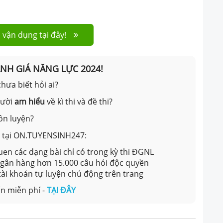
 vận dụng tại đây!
ÁNH GIÁ NĂNG LỰC 2024!
hưa biết hỏi ai?
gười
am hiểu
về kì thi và đề thi?
ôn luyện?
ản tại ON.TUYENSINH247:
en các dạng bài chỉ có trong kỳ thi ĐGNL
 ngân hàng hơn 15.000 câu hỏi độc quyền
 tài khoản tự luyện chủ động trên trang
n miễn phí -
TẠI ĐÂY