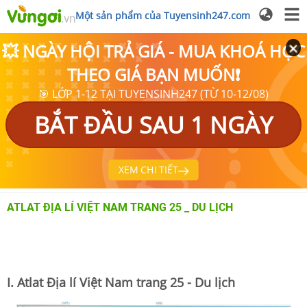
Một sản phẩm của Tuyensinh247.com
💥 NGÀY HỘI TRẢ GIÁ - MUA KHOÁ HỌC
THEO GIÁ BẠN MUỐN❗
🎯 LỚP 1-12 TẠI TUYENSINH247 (TỪ 10-12/08)
BẮT ĐẦU SAU 1 NGÀY
XEM CHI TIẾT
ATLAT ĐỊA LÍ VIỆT NAM TRANG 25 _ DU LỊCH
I. Atlat Địa lí Việt Nam trang 25 - Du lịch