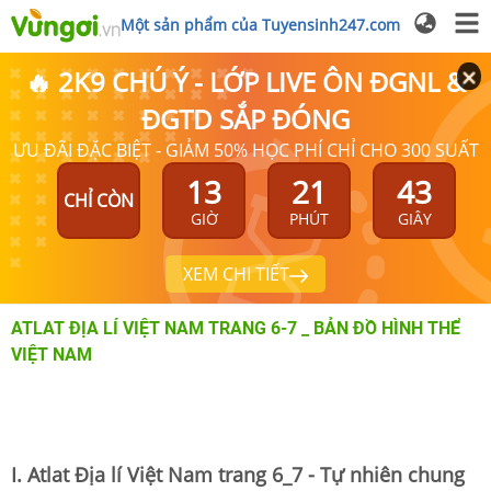
Một sản phẩm của Tuyensinh247.com
🔥 2K9 CHÚ Ý - LỚP LIVE ÔN ĐGNL &
ĐGTD SẮP ĐÓNG
ƯU ĐÃI ĐẶC BIỆT - GIẢM 50% HỌC PHÍ CHỈ CHO 300 SUẤT
13
21
43
CHỈ CÒN
GIỜ
PHÚT
GIÂY
XEM CHI TIẾT
ATLAT ĐỊA LÍ VIỆT NAM TRANG 6-7 _ BẢN ĐỒ HÌNH THỂ
VIỆT NAM
I. Atlat Địa lí Việt Nam trang 6_7 - Tự nhiên chung