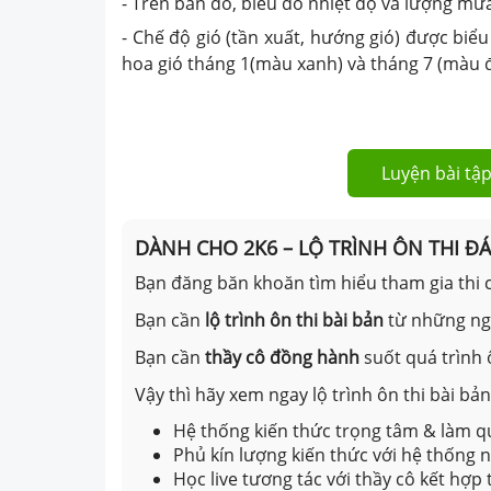
- Trên bản đồ, biểu đồ nhiệt độ và lượng mưa 
- Chế độ gió (tần xuất, hướng gió) được biể
hoa gió tháng 1(màu xanh) và tháng 7 (màu 
Luyện bài tập
DÀNH CHO 2K6 – LỘ TRÌNH ÔN THI Đ
Bạn đăng băn khoăn tìm hiểu tham gia thi c
Bạn cần
lộ trình ôn thi bài bản
từ những n
Bạn cần
thầy cô đồng hành
suốt quá trình 
Vậy thì hãy xem ngay lộ trình ôn thi bài b
Hệ thống kiến thức trọng tâm & làm qu
Phủ kín lượng kiến thức với hệ thống
Học live tương tác với thầy cô kết hợp