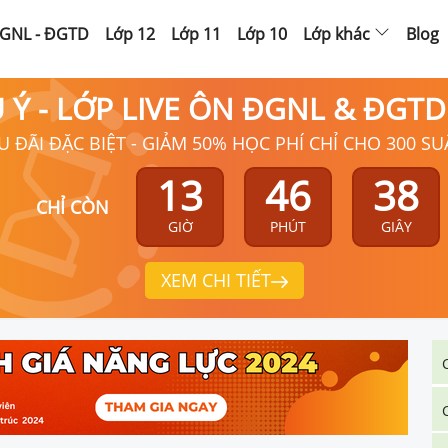
GNL - ĐGTD
Lớp 12
Lớp 11
Lớp 10
Lớp khác
Blog
Ú Ý - LỚP LIVE ÔN ĐGNL & ĐGT
U ĐÃI ĐẶC BIỆT - GIẢM 50% HỌC PHÍ CHỈ CHO 300 SU
13
46
36
CHỈ CÒN
GIỜ
PHÚT
GIÂY
XEM CHI TIẾT