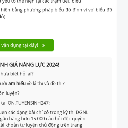
yếu tố thể hiện tại các trạm tiêu biểu
u hiện bằng phương pháp biểu đồ định vị với biểu đồ
đỏ)
 vận dụng tại đây!
ÁNH GIÁ NĂNG LỰC 2024!
hưa biết hỏi ai?
gười
am hiểu
về kì thi và đề thi?
ôn luyện?
ản tại ON.TUYENSINH247:
en các dạng bài chỉ có trong kỳ thi ĐGNL
 ngân hàng hơn 15.000 câu hỏi độc quyền
 tài khoản tự luyện chủ động trên trang