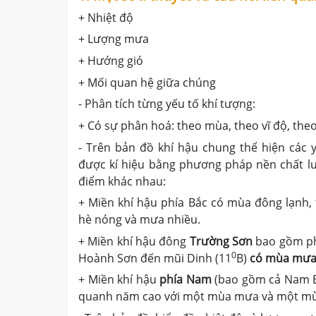
+ Nhiệt độ
+ Lượng mưa
+ Hướng gió
+ Mối quan hệ giữa chúng
- Phân tích từng yếu tố khí tượng:
+ Có sự phân hoá: theo mùa, theo vĩ độ, the
- Trên bản đồ khí hậu chung thể hiện các y
được kí hiệu bằng phương pháp nền chất lư
điểm khác nhau:
+ Miền khí hậu phía Bắc có mùa đông lạnh,
hè nóng và mưa nhiều.
+ Miền khí hậu đông
Trường Sơn
bao gồm ph
0
Hoành Sơn đến mũi Dinh (11
B)
có mùa mưa
+ Miền khí hậu
phía Nam
(bao gồm cả Nam B
quanh năm cao với một mùa mưa và một mùa