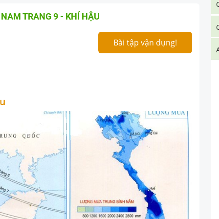
T NAM TRANG 9 - KHÍ HẬU
Bài tập vận dụng!
ậu