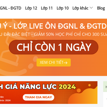
GNL - ĐGTD
Lớp 12
Lớp 11
Lớp 10
Lớp khác
Blog
Ú Ý - LỚP LIVE ÔN ĐGNL & ĐGT
U ĐÃI ĐẶC BIỆT - GIẢM 50% HỌC PHÍ CHỈ CHO 300 SU
CHỈ CÒN 1 NGÀY
XEM CHI TIẾT