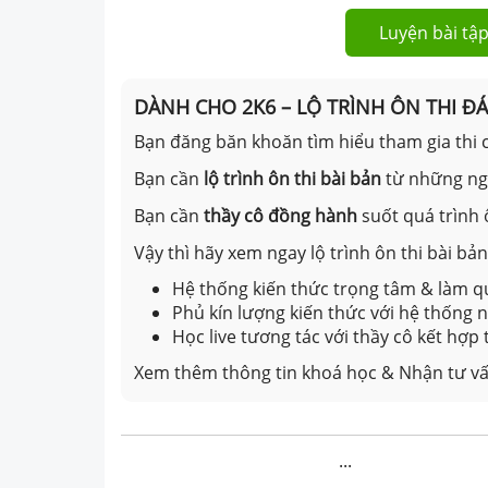
Luyện bài tập
DÀNH CHO 2K6 – LỘ TRÌNH ÔN THI Đ
Bạn đăng băn khoăn tìm hiểu tham gia thi c
Bạn cần
lộ trình ôn thi bài bản
từ những n
Bạn cần
thầy cô đồng hành
suốt quá trình 
Vậy thì hãy xem ngay lộ trình ôn thi bài b
Hệ thống kiến thức trọng tâm & làm qu
Phủ kín lượng kiến thức với hệ thống
Học live tương tác với thầy cô kết hợp
Xem thêm thông tin khoá học & Nhận tư vấ
...