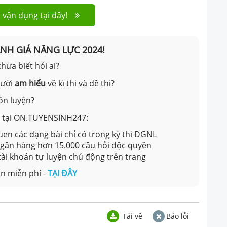
 vận dụng tại đây!
ÁNH GIÁ NĂNG LỰC 2024!
hưa biết hỏi ai?
gười
am hiểu
về kì thi và đề thi?
ôn luyện?
ản tại ON.TUYENSINH247:
en các dạng bài chỉ có trong kỳ thi ĐGNL
 ngân hàng hơn 15.000 câu hỏi độc quyền
 tài khoản tự luyện chủ động trên trang
n miễn phí -
TẠI ĐÂY
Tải về
Báo lỗi