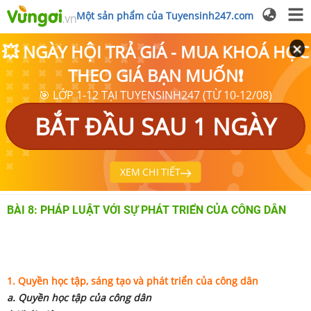
Một sản phẩm của Tuyensinh247.com
💥 NGÀY HỘI TRẢ GIÁ - MUA KHOÁ HỌC
THEO GIÁ BẠN MUỐN❗
🎯 LỚP 1-12 TẠI TUYENSINH247 (TỪ 10-12/08)
BẮT ĐẦU SAU 1 NGÀY
XEM CHI TIẾT
BÀI 8: PHÁP LUẬT VỚI SỰ PHÁT TRIỂN CỦA CÔNG DÂN
1. Quyền học tập, sáng tạo và phát triển của công dân
a. Quyền học tập của công dân