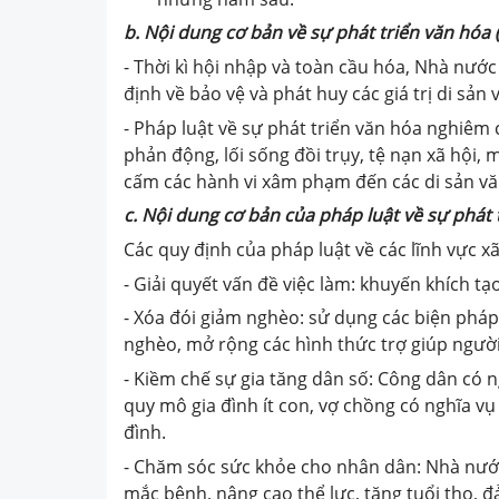
b. Nội dung cơ bản về sự phát triển văn hóa
- Thời kì hội nhập và toàn cầu hóa, Nhà nướ
định về bảo vệ và phát huy các giá trị di sản 
- Pháp luật về sự phát triển văn hóa nghiêm
phản động, lối sống đồi trụy, tệ nạn xã hội,
cấm các hành vi xâm phạm đến các di sản vă
c. Nội dung cơ bản
của pháp luật
về sự phát 
Các quy định của pháp luật về các lĩnh vực x
- Giải quyết vấn đề việc làm: khuyến khích tạ
- Xóa đói giảm nghèo: sử dụng các biện pháp
nghèo, mở rộng các hình thức trợ giúp ngườ
- Kiềm chế sự gia tăng dân số: Công dân có n
quy mô gia đình ít con, vợ chồng có nghĩa vụ
đình.
- Chăm sóc sức khỏe cho nhân dân: Nhà nước
mắc bệnh, nâng cao thể lực, tăng tuổi thọ, đ