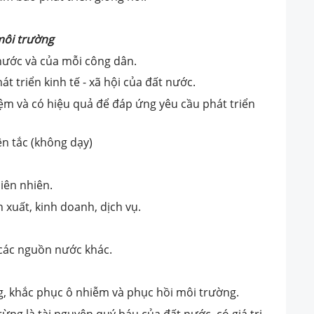
môi trường
nước và của mỗi công dân.
t triển kinh tế - xã hội của đất nước.
 kiệm và có hiệu quả để đáp ứng yêu cầu phát triển
ên tắc (không dạy)
hiên nhiên.
 xuất, kinh doanh, dịch vụ.
 các nguồn nước khác.
, khắc phục ô nhiễm và phục hồi môi trường.
rừng là tài nguyên quý báu của đất nước, có giá trị