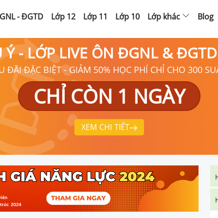
GNL - ĐGTD
Lớp 12
Lớp 11
Lớp 10
Lớp khác
Blog
Ú Ý - LỚP LIVE ÔN ĐGNL & ĐGT
U ĐÃI ĐẶC BIỆT - GIẢM 50% HỌC PHÍ CHỈ CHO 300 SU
CHỈ CÒN 1 NGÀY
XEM CHI TIẾT