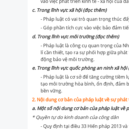
vào việc phát triển kinh tế - xã hội của đ
c. Trong lĩnh vực xã hội
(đọc thêm)
- Pháp luật có vai trò quan trọng thúc đẩy
- Góp phần tích cực vào việc bảo đảm tiế
d. Trong lĩnh vực môi trường
(đọc thêm)
- Pháp luật là công cụ quan trọng của 
lí cần thiết, tạo ra sự phối hợp giữa phá
động bảo vệ môi trường.
e. Trong lĩnh vực quốc phòng an ninh xã hội
- Pháp luật là cơ sở để tăng cường tiềm 
tạo môi trường hòa bình, ổn định, đảm b
bền vững.
2. Nội dung cơ bản của pháp
l
uật
về
s
ự
p
hát
a. Một số n
ội dung cơ bản
của pháp luật
về p
* Quyền tự do kinh doanh của
công dân
- Quy định tại điều 33 Hiến pháp 2013 và 