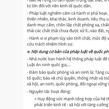
to lớn đối với nền kinh tế quốc dân.
- Pháp luật nghiêm cấm cá hành vi phá hoại, 
thiên nhiên, khai thác, kinh doanh, tiêu thụ
danh mục cấm, chôn lấp chất phóng xạ, chất 
thải các chất thải chưa được xử lí...vào đất,
- Hành vi vi phạm tùy vào tính chất, mức độ v
cứu trách nhiệm hình sự.
e. Nội dung cơ bản của pháp luật về quốc p
- Nhà nước ban hành hệ thống pháp luật để 
Luật An ninh quốc gia,...
- Đảm bảo quốc phòng và an ninh là: Tăng 
tổ quốc; bảo vệ chủ quyền, thống nhất và toà
xã hội, an ninh, quốc phòng, đối ngoại vững 
- Nguyên tắc hoạt động:
+ Huy động sức mạnh tổng hợp của hệ thố
phát triển kinh tế - xã hội với tăng cườ