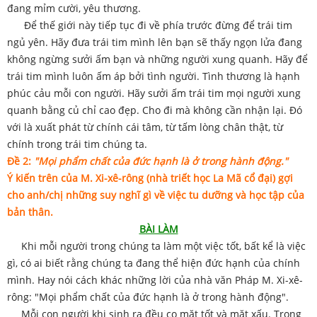
đang mỉm cười, yêu thương.
Để thế giới này tiếp tục đi về phía trước đừng để trái tim
ngủ yên. Hãy đưa trái tim mình lên bạn sẽ thấy ngọn lửa đang
không ngừng sưởi ấm bạn và những người xung quanh. Hãy để
trái tim mình luôn ấm áp bởi tình người. Tình thương là hạnh
phúc cảu mỗi con người. Hãy sưởi ấm trái tim mọi người xung
quanh bằng củ chỉ cao đẹp. Cho đi mà không cần nhận lại. Đó
với là xuất phát từ chính cái tâm, từ tấm lòng chân thật, từ
chính trong trái tim chúng ta.
Đề 2:
"Mọi phẩm chất của đức hạnh là ở trong hành động."
Ý kiến trên của M. Xi-xê-rông (nhà triết học La Mã cổ đại) gợi
cho anh/chị những suy nghĩ gì về việc tu dưỡng và học tập của
bản thân.
BÀI LÀM
Khi mỗi người trong chúng ta làm một việc tốt, bất kể là việc
gì, có ai biết rằng chúng ta đang thể hiện đức hạnh của chính
mình. Hay nói cách khác những lời của nhà văn Pháp M. Xi-xê-
rông: "Mọi phẩm chất của đức hạnh là ở trong hành động".
Mỗi con người khi sinh ra đều co mặt tốt và mặt xấu. Trong