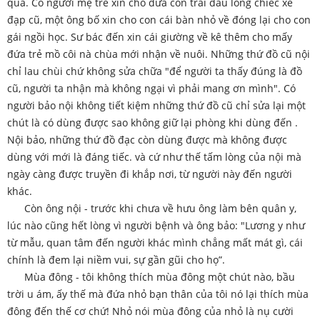
qua. Có người mẹ trẻ xin cho đứa con trai đầu lòng chiếc xe
đạp cũ, một ông bố xin cho con cái bàn nhỏ về đóng lại cho con
gái ngồi học. Sư bác đến xin cái giường về kê thêm cho mấy
đứa trẻ mồ côi nà chùa mới nhận về nuôi. Những thứ đồ cũ nội
chỉ lau chùi chứ không sửa chữa "để người ta thấy đúng là đồ
cũ, người ta nhận mà không ngại vì phải mang ơn mình". Có
người bảo nội không tiết kiệm những thứ đồ cũ chỉ sửa lại một
chút là có dùng được sao không giữ lại phòng khi dùng đến .
Nội bảo, những thứ đồ đạc còn dùng được mà không được
dùng với mới là đáng tiếc. và cứ như thế tấm lòng của nội mà
ngày càng được truyền đi khắp nơi, từ người này đến người
khác.
Còn ông nội - trước khi chưa về hưu ông làm bên quân y,
lúc nào cũng hết lòng vì người bệnh và ông bảo: "Lương y như
từ mẫu, quan tâm đến người khác mình chẳng mất mát gì, cái
chính là đem lại niềm vui, sự gần gũi cho họ”.
Mùa đông - tôi không thích mùa đông một chút nào, bầu
trời u ám, ấy thế mà đứa nhỏ bạn thân của tôi nó lại thích mùa
đông đến thế cơ chứ! Nhỏ nói mùa đông của nhỏ là nụ cười