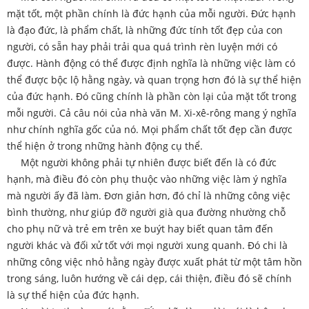
mặt tốt, một phần chính là đức hạnh của mỗi người. Đức hạnh
là đạo đức, là phẩm chất, là những đức tính tốt đẹp của con
người, có sẵn hay phải trải qua quá trình rèn luyện mới có
được. Hành động có thể được định nghĩa là những việc làm có
thể được bộc lộ hằng ngày, và quan trọng hơn đó là sự thể hiện
của đức hạnh. Đó cũng chính là phần còn lại của mặt tốt trong
mỗi người. Cả câu nói của nhà văn M. Xi-xê-rông mang ý nghĩa
như chính nghĩa gốc của nó. Mọi phẩm chất tốt đẹp cần được
thể hiện ở trong những hành động cụ thể.
Một người không phải tự nhiên được biết đến là có đức
hạnh, mà điều đó còn phụ thuộc vào những việc làm ý nghĩa
mà người ấy đã làm. Đơn giản hơn, đó chỉ là những công việc
bình thường, như giúp đỡ người già qua đường nhường chỗ
cho phụ nữ và trẻ em trên xe buýt hay biết quan tâm đến
người khác và đối xử tốt với mọi người xung quanh. Đó chi là
những công việc nhỏ hằng ngày được xuất phát từ một tâm hồn
trong sáng, luôn hướng về cái dẹp, cái thiện, điều đó sẽ chính
là sự thể hiện của đức hạnh.