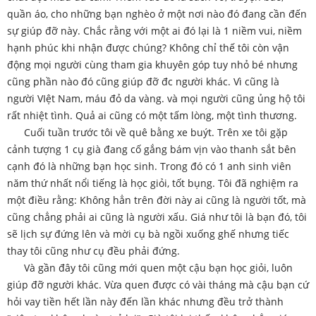
quần áo, cho những bạn nghèo ở một nơi nào đó đang cần đến
sự giúp đỡ này. Chắc rằng với một ai đó lại là 1 niềm vui, niềm
hạnh phúc khi nhận được chúng? Không chỉ thế tôi còn vận
động mọi người cùng tham gia khuyên góp tuy nhỏ bé nhưng
cũng phần nào đó cũng giúp đỡ đc người khác. Vì cũng là
người VIệt Nam, máu đỏ da vàng. và mọi người cũng ủng hộ tôi
rất nhiệt tình. Quả ai cũng có một tấm lòng, một tình thương.
Cuối tuần trước tôi về quê bằng xe buýt. Trên xe tôi gặp
cảnh tượng 1 cụ già đang cố gắng bám vịn vào thanh sắt bên
cạnh đó là những bạn học sinh. Trong đó có 1 anh sinh viên
năm thứ nhất nổi tiếng là học giỏi, tốt bụng. Tôi đã nghiệm ra
một điều rằng: Không hẳn trên đời này ai cũng là người tốt, mà
cũng chẳng phải ai cũng là người xấu. Giá như tôi là bạn đó, tôi
sẽ lịch sự đứng lên và mời cụ bà ngồi xuống ghế nhưng tiếc
thay tôi cũng như cụ đều phải đứng.
Và gần đây tôi cũng mới quen một cậu bạn học giỏi, luôn
giúp đỡ người khác. Vừa quen được có vài tháng mà cậu bạn cứ
hỏi vay tiền hết lần này đến lần khác nhưng đều trở thành