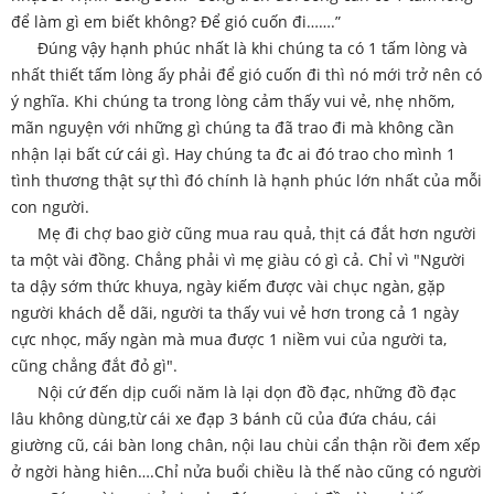
để làm gì em biết không? Để gió cuốn đi…….”
Đúng vậy hạnh phúc nhất là khi chúng ta có 1 tấm lòng và
nhất thiết tấm lòng ấy phải để gió cuốn đi thì nó mới trở nên có
ý nghĩa. Khi chúng ta trong lòng cảm thấy vui vẻ, nhẹ nhõm,
mãn nguyện với những gì chúng ta đã trao đi mà không cần
nhận lại bất cứ cái gì. Hay chúng ta đc ai đó trao cho mình 1
tình thương thật sự thì đó chính là hạnh phúc lớn nhất của mỗi
con người.
Mẹ đi chợ bao giờ cũng mua rau quả, thịt cá đắt hơn người
ta một vài đồng. Chẳng phải vì mẹ giàu có gì cả. Chỉ vì "Người
ta dậy sớm thức khuya, ngày kiếm được vài chục ngàn, gặp
người khách dễ dãi, người ta thấy vui vẻ hơn trong cả 1 ngày
cực nhọc, mấy ngàn mà mua được 1 niềm vui của người ta,
cũng chẳng đắt đỏ gì".
Nội cứ đến dịp cuối năm là lại dọn đồ đạc, những đồ đạc
lâu không dùng,từ cái xe đạp 3 bánh cũ của đứa cháu, cái
giường cũ, cái bàn long chân, nội lau chùi cẩn thận rồi đem xếp
ở ngời hàng hiên….Chỉ nửa buổi chiều là thế nào cũng có người