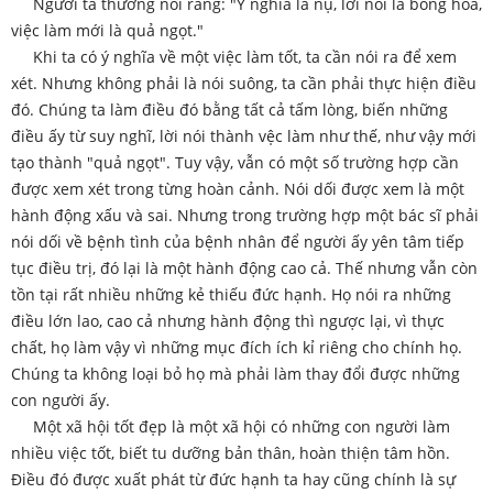
Người ta thường nói rằng: "Ý nghĩa là nụ, lời nói là bông hoa,
việc làm mới là quả ngọt."
Khi ta có ý nghĩa về một việc làm tốt, ta cần nói ra để xem
xét. Nhưng không phải là nói suông, ta cần phải thực hiện điều
đó. Chúng ta làm điều đó bằng tất cả tấm lòng, biến những
điều ấy từ suy nghĩ, lời nói thành vệc làm như thế, như vậy mới
tạo thành "quả ngọt". Tuy vậy, vẫn có một số trường hợp cần
được xem xét trong từng hoàn cảnh. Nói dối được xem là một
hành động xấu và sai. Nhưng trong trường hợp một bác sĩ phải
nói dối về bệnh tình của bệnh nhân để người ấy yên tâm tiếp
tục điều trị, đó lại là một hành động cao cả. Thế nhưng vẫn còn
tồn tại rất nhiều những kẻ thiếu đức hạnh. Họ nói ra những
điều lớn lao, cao cả nhưng hành động thì ngược lại, vì thực
chất, họ làm vậy vì những mục đích ích kỉ riêng cho chính họ.
Chúng ta không loại bỏ họ mà phải làm thay đổi được những
con người ấy.
Một xã hội tốt đẹp là một xã hội có những con người làm
nhiều việc tốt, biết tu dưỡng bản thân, hoàn thiện tâm hồn.
Điều đó được xuất phát từ đức hạnh ta hay cũng chính là sự