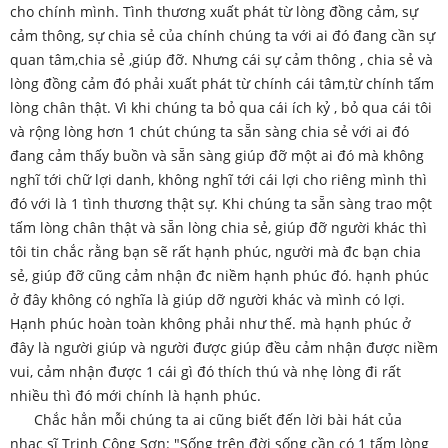
cho chính mình. Tình thương xuất phát từ lòng đồng cảm, sự
cảm thông, sự chia sẻ của chính chúng ta với ai đó đang cần sự
quan tâm,chia sẻ ,giúp đỡ. Nhưng cái sự cảm thông , chia sẻ và
lòng đồng cảm đó phải xuất phát từ chính cái tâm,từ chính tấm
lòng chân thật. Vì khi chúng ta bỏ qua cái ích kỷ , bỏ qua cái tôi
và rộng lòng hơn 1 chút chúng ta sẵn sàng chia sẻ với ai đó
đang cảm thấy buồn và sẵn sàng giúp đỡ một ai đó mà không
nghĩ tới chữ lợi danh, không nghĩ tới cái lợi cho riêng mình thì
đó với là 1 tình thương thật sự. Khi chúng ta sẵn sàng trao một
tấm lòng chân thật và sẵn lòng chia sẻ, giúp đỡ người khác thì
tôi tin chắc rằng bạn sẽ rất hạnh phúc, người mà đc bạn chia
sẻ, giúp đỡ cũng cảm nhận đc niềm hạnh phúc đó. hạnh phúc
ở đây không có nghĩa là giúp dỡ người khác và mình có lợi.
Hạnh phúc hoàn toàn không phải như thế. mà hạnh phúc ở
đây là người giúp và người được giúp đều cảm nhận được niềm
vui, cảm nhận được 1 cái gì đó thích thú và nhẹ lòng đi rất
nhiều thì đó mới chính là hạnh phúc.
Chắc hẳn mỗi chúng ta ai cũng biết đến lời bài hát của
nhạc sĩ Trịnh Công Sơn: "Sống trên đời sống cần có 1 tấm lòng