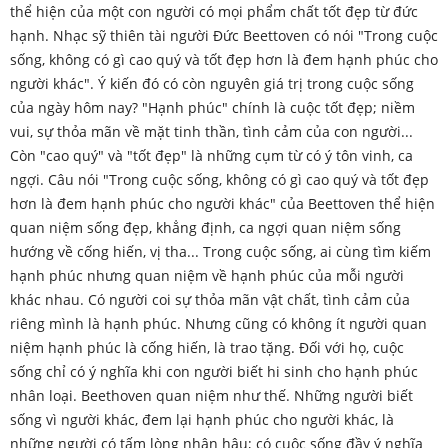
thể hiện của một con người có mọi phẩm chất tốt đẹp từ đức
hạnh. Nhạc sỹ thiên tài người Đức Beettoven có nói "Trong cuộc
sống, không có gì cao quý và tốt đẹp hơn là đem hạnh phúc cho
người khác". Ý kiến đó có còn nguyên giá trị trong cuộc sống
của ngày hôm nay? "Hạnh phúc" chính là cuộc tốt đẹp; niềm
vui, sự thỏa mãn về mặt tinh thần, tình cảm của con người...
Còn "cao quý" và "tốt đẹp" là những cụm từ có ý tôn vinh, ca
ngợi. Câu nói "Trong cuộc sống, không có gì cao quý và tốt đẹp
hơn là đem hạnh phúc cho người khác" của Beettoven thể hiện
quan niệm sống đẹp, khẳng định, ca ngợi quan niệm sống
hướng về cống hiến, vị tha... Trong cuộc sống, ai cùng tìm kiếm
hạnh phúc nhưng quan niệm về hạnh phúc của mỗi người
khác nhau. Có người coi sự thỏa mãn vật chất, tình cảm của
riêng mình là hạnh phúc. Nhưng cũng có không ít người quan
niệm hạnh phúc là cống hiến, là trao tặng. Đối với họ, cuộc
sống chỉ có ý nghĩa khi con người biết hi sinh cho hạnh phúc
nhân loại. Beethoven quan niệm như thế. Những người biết
sống vì người khác, đem lại hạnh phúc cho người khác, là
những người có tấm lòng nhân hậu; có cuộc sống đầy ý nghĩa