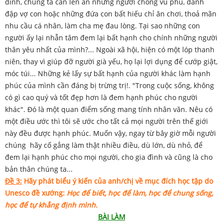
đình, chúng ta cần lên án những người chồng vũ phu, đánh
đập vợ con hoặc những đứa con bất hiếu chỉ ăn chơi, thoả mãn
nhu cầu cá nhân, làm cha mẹ đau lòng. Tại sao những con
người ấy lại nhẫn tâm đem lại bất hạnh cho chính những người
thân yêu nhất của mình?... Ngoài xã hội, hiện có một lóp thanh
niên, thay vì giúp đỡ người già yếu, họ lại lợi dụng để cướp giật,
móc túi... Những kẻ lấy sự bất hạnh của người khác làm hạnh
phúc của mình cần đáng bị trừng trị!. "Trong cuộc sống, không
có gì cao quý và tốt đẹp hơn là đem hạnh phúc cho người
khác". Đó là một quan điểm sống mang tính nhân văn. Nêu có
một điều ước thì tôi sẽ ước cho tất cả mọi người trên thế giới
này đều được hạnh phúc. Muốn vậy, ngay từ bây giờ mỗi người
chúng hãy cố gắng làm thật nhiều điều, dù lớn, dù nhỏ, để
đem lại hạnh phúc cho mọi người, cho gia đình và cũng là cho
bản thân chúng ta...
Đề 3:
Hãy phát biểu ý kiến của anh/chị về mục đích học tập do
Unesco đề xướng:
Học để biết, học để làm, học để chung sống,
học để tự khẳng định mình.
BÀI LÀM