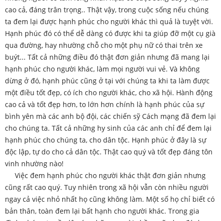
cao cả, đáng trân trọng.. Thật vậy, trong cuộc sống nếu chúng
ta đem lại được hạnh phúc cho người khác thì quả là tuyệt vời.
Hạnh phúc đó có thể dễ dàng có được khi ta giúp đỡ một cụ già
qua đường, hay nhường chỗ cho một phụ nữ có thai trên xe
buýt... Tất cả những điều đó thật đơn giản nhưng đã mang lại
hạnh phúc cho người khác, làm mọi người vui vẻ. Và không
dừng ở đó, hạnh phúc cũng ở tại với chúng ta khi ta làm được
một điều tốt đẹp, có ích cho người khác, cho xã hội. Hành động
cao cả và tốt đẹp hơn, to lớn hơn chính là hạnh phúc của sự
bình yên mà các anh bộ đội, các chiến sỹ Cách mạng đã đem lại
cho chúng ta. Tất cả những hy sinh của các anh chỉ để đem lại
hạnh phúc cho chúng ta, cho dân tộc. Hạnh phúc ở đây là sự
độc lập, tự do cho cả dân tộc. Thật cao quý và tốt đẹp đáng tôn
vinh nhường nào!
Việc đem hạnh phúc cho người khác thật đơn giản nhưng
cũng rất cao quý. Tuy nhiên trong xã hội vẫn còn nhiều người
ngay cả việc nhỏ nhất họ cũng không làm. Một số họ chỉ biết có
bản thân, toàn đem lại bất hạnh cho người khác. Trong gia