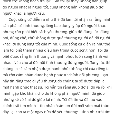
"viện trợ không hoàn trả lại". Giờ tôi lại thấy: không hẳn giúp
đỡ người khác là người tốt, cũng không hẳn không giúp đỡ
người khác là người xấu.
Cuộc sống cứ diễn ra như thế đã làm tôi nhận ra rằng mình
cần phải có tình thương, lòng bao dung, giúp đỡ người khác
nhưng cần phải biết cách yêu thương, giúp đỡ đúng lúc, đúng
nơi, đúng chỗ, chứ không được quá thương người để rồi người
khác lợi dụng lòng tốt của mình. Cuộc sống cứ diễn ra như thế
làm tôi biết thêm nhiều điều hay trong cuộc sống hơn. Tôi đã
biết được rằng tình thương và hạnh phúc luôn song hành với
nhau. Nếu cho ai đó một tình thương đúng người, đúng lúc thì
chúng ta sẽ cảm nhận được hạnh phúc không chỉ của riêng ta
mà còn cảm nhận được hạnh phúc từ chính đối phương. Bạn
hãy tin rằng trao đi yêu thương đó chúng ta sẽ được đáp lại
một hạnh phúc thật sự. Tôi vẫn tin rằng giúp đỡ ai đó và rồi khi
mình gặp khó khăn, cho dù không phải người mình đã giúp
nhưng sẽ có 1 ai dó giúp lại mình. Tôi đã tin và đã lưu vào
chính trái tim mình 1 tin nhắn "cảm ơn đời mỗi sớm mai thức
dậy, lại cho ta một ngày nữa để yêu thương". Hình như trái tim