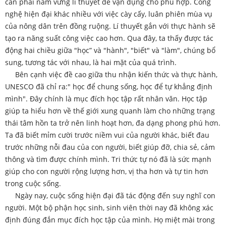
cần phải nắm vững lí thuyết để vận dụng cho phù hợp. Công
nghệ hiện đại khác nhiều với việc cày cấy, luân phiên mùa vụ
của nông dân trên đồng ruộng. Lí thuyết gắn với thực hành sẽ
tạo ra năng suất công việc cao hơn. Qua đây, ta thấy được tác
động hai chiều giữa "học” và "hành", "biết" và "làm", chúng bổ
sung, tương tác với nhau, là hai mặt của quá trình.
Bên cạnh việc đề cao giữa thu nhận kiến thức và thực hành,
UNESCO đã chỉ ra:" học để chung sống, học để tự khẳng định
mình". Đây chính là mục đích học tập rất nhân văn. Học tập
giúp ta hiểu hơn về thế giới xung quanh làm cho những trạng
thái tâm hồn ta trở nên linh hoạt hơn, đa dạng phong phú hơn.
Ta đã biết mỉm cười trước niềm vui của người khác, biết đau
trước những nỗi đau của con người, biết giúp đỡ, chia sẻ, cảm
thông và tìm được chính mình. Tri thức tự nó đã là sức mạnh
giúp cho con người rộng lượng hơn, vị tha hơn và tự tin hơn
trong cuộc sống.
Ngày nay, cuộc sống hiện đại đã tác động đến suy nghĩ con
người. Một bộ phận học sinh, sinh viên thời nay đã không xác
định đúng đắn mục đích học tập của mình. Họ miệt mài trong