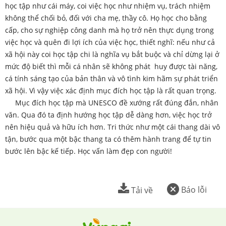
học tập như cái máy, coi việc học như nhiệm vụ, trách nhiệm
không thể chối bỏ, đối với cha mẹ, thầy cô. Họ học cho bằng
cấp, cho sự nghiệp công danh mà họ trở nên thực dụng trong
việc học và quên đi lợi ích của việc học, thiết nghĩ: nếu như cả
xã hội này coi học tập chi là nghĩa vụ bắt buộc và chỉ dừng lại ở
mức độ biết thì mỗi cá nhân sẽ không phát huy được tài năng,
cá tính sáng tạo của bản thân và vô tình kim hãm sự phát triển
xã hội. Vì vậy việc xác định mục đích học tập là rất quan trọng.
Mục đích học tập mà UNESCO đề xướng rất đúng đắn, nhân
văn. Qua đó ta định hướng học tập dễ dàng hơn, việc học trở
nên hiệu quả và hữu ích hơn. Tri thức như một cái thang dài vô
tận, bước qua một bậc thang ta có thêm hành trang để tự tin
bước lên bậc kế tiếp. Học vấn làm đẹp con người!
Báo lỗi
Tải về