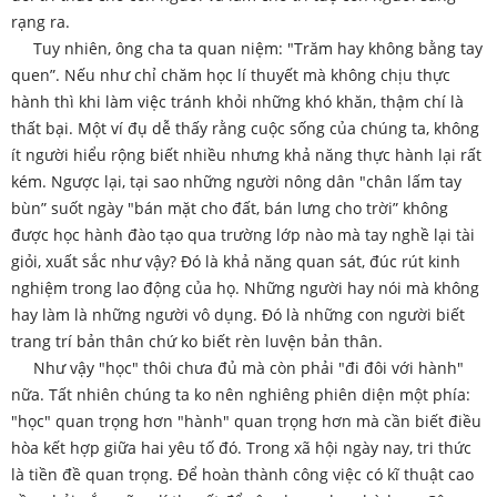
rạng ra.
Tuy nhiên, ông cha ta quan niệm: "Trăm hay không bằng tay
quen”. Nếu như chỉ chăm học lí thuyết mà không chịu thực
hành thì khi làm việc tránh khỏi những khó khăn, thậm chí là
thất bại. Một ví đụ dễ thấy rằng cuộc sống của chúng ta, không
ít người hiểu rộng biết nhiều nhưng khả năng thực hành lại rất
kém. Ngược lại, tại sao những người nông dân "chân lấm tay
bùn” suốt ngày "bán mặt cho đất, bán lưng cho trời” không
được học hành đào tạo qua trường lớp nào mà tay nghề lại tài
giỏi, xuất sắc như vậy? Đó là khả năng quan sát, đúc rút kinh
nghiệm trong lao động của họ. Những người hay nói mà không
hay làm là những người vô dụng. Đó là những con người biết
trang trí bản thân chứ ko biết rèn luvện bản thân.
Như vậy "học" thôi chưa đủ mà còn phải "đi đôi với hành"
nữa. Tất nhiên chúng ta ko nên nghiêng phiên diện một phía:
"học" quan trọng hơn "hành" quan trọng hơn mà cần biết điều
hòa kết hợp giữa hai yêu tố đó. Trong xã hội ngày nay, tri thức
là tiền đề quan trọng. Để hoàn thành công việc có kĩ thuật cao