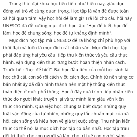
Trong thời đại khoa học tiên tiến như hiện nay, giáo dục
đóng vai trò vô cùng quan trọng. Học tập là vấn đề được toàn
xã hội quan tâm. Vậy học hỏi để làm gì? Trả lời cho câu hỏi này
UNESCO đã đề xướng mục đích học tập: "Học để biết, học để
làm, học để chung sống, học để tự khẳng định mình".
Mục đích học tập mà UNESCO để ra không chỉ phù hợp với
thời đại mà luôn là mục đích rất nhân văn. Mục đích học tập
phải đáp ứng hai yêu cầu: tiếp thu kiến thức và yêu cầu thực
hành, vận dụng kiến thức, từng bước hoàn thiện nhân cách.
Trước hết: "học đế biết”. Bài học đầu tiên của mỗi học sinh là
học chữ cái, con số rồi cách viết, cách đọc. Chính từ nên tảng cơ
bản nhất ây đã dần hình thành nên một hệ thống kiến thức
toàn diện ở mức phổ thông. Học ở đây quá trình tiếp nhận kiến
thức do người khác truyền lại và tự mình làm giàu vốn kiến
thức cho mình. Qua việc học, chúng ta biết được những quy
luật vận động của tự nhiên, những quy tắc chuẩn mực của xã
hội, cách sống và hiểu hơn về giá trị cuộc sống. Thu nhận kiến
thức có thể nói là mục đích học tập cơ bản nhất. Học tập trau
dồi trí thức cho con người và làm cho trí tuệ con người sáng