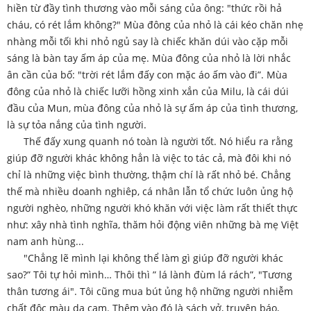
hiền từ đầy tình thương vào mỗi sáng của ông: "thức rồi hả
cháu, có rét lắm không?" Mùa đông của nhỏ là cái kéo chăn nhẹ
nhàng mỗi tối khi nhỏ ngủ say là chiếc khăn dúi vào cặp mỗi
sáng là bàn tay ấm áp của mẹ. Mùa đông của nhỏ là lời nhắc
ân cần của bố: "trời rét lắm đấy con mặc áo ấm vào đi”. Mùa
đông của nhỏ là chiếc lưỡi hồng xinh xắn của Milu, là cái dúi
đầu của Mun, mùa đông của nhỏ là sự ấm áp của tình thương,
là sự tỏa nắng của tình người.
Thế đấy xung quanh nó toàn là người tốt. Nó hiểu ra rằng
giúp đỡ người khác không hẳn là việc to tác cả, mà đôi khi nó
chỉ là những việc bình thường, thậm chí là rất nhỏ bé. Chẳng
thế mà nhiều doanh nghiêp, cá nhân lẫn tổ chức luôn ủng hộ
người nghèo, những người khó khăn với việc làm rất thiết thực
như: xây nhà tình nghĩa, thăm hỏi động viên những bà mẹ Việt
nam anh hùng...
"Chẳng lẽ mình lại không thể làm gì giúp đỡ người khác
sao?” Tôi tự hỏi mình… Thôi thì ” lá lành đùm lá rách”, "Tương
thân tương ái". Tôi cũng mua bút ủng hộ những người nhiễm
chất độc màu da cam. Thêm vào đó là sách vở, truyện báo,