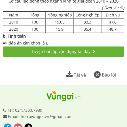
Cơ cấu lao động theo ngành kinh tế giai đoạn 2010 – 2020
( Đơn vị : %)
Năm
Tổng
Nông nghiêp
Công nghiệp
Dịch vụ
2010
100
19,05
33,3
47,6
2020
100
15,9
35,4
48,7
b. Tính toán
=> đáp án cần chọn là B
Luyện bài tập vận dụng tại đây!
Báo lỗi
Tải về
Tel: 024.7300.7989
Email: hotrovungoi.vn@gmail.com