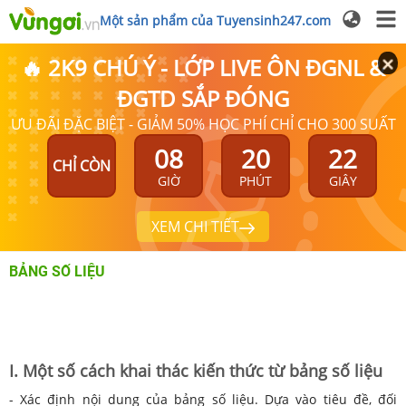
Một sản phẩm của Tuyensinh247.com
🔥 2K9 CHÚ Ý - LỚP LIVE ÔN ĐGNL &
ĐGTD SẮP ĐÓNG
ƯU ĐÃI ĐẶC BIỆT - GIẢM 50% HỌC PHÍ CHỈ CHO 300 SUẤT
08
20
22
CHỈ CÒN
GIỜ
PHÚT
GIÂY
XEM CHI TIẾT
BẢNG SỐ LIỆU
I. Một số cách khai thác kiến thức từ bảng số liệu
- Xác định nội dung của bảng số liệu. Dựa vào tiêu đề, đối