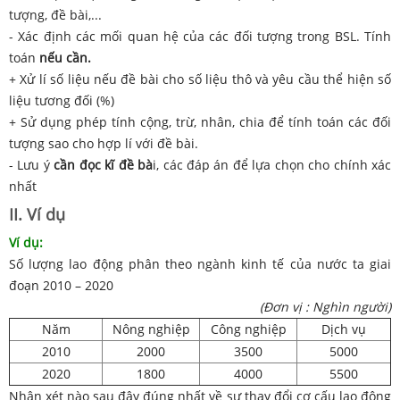
tượng, đề bài,...
- Xác định các mối quan hệ của các đối tượng trong BSL. Tính
toán
nếu cần.
+ Xử lí số liệu nếu đề bài cho số liệu thô và yêu cầu thể hiện số
liệu tương đối (%)
+ Sử dụng phép tính cộng, trừ, nhân, chia để tính toán các đối
tượng sao cho hợp lí với đề bài.
- Lưu ý
cần đọc kĩ đề bà
i, các đáp án để lựa chọn cho chính xác
nhất
II. Ví dụ
Ví dụ:
Số lượng lao động phân theo ngành kinh tế của nước ta giai
đoạn 2010 – 2020
(Đơn vị : Nghìn người)
Năm
Nông nghiệp
Công nghiệp
Dịch vụ
2010
2000
3500
5000
2020
1800
4000
5500
Nhận xét nào sau đây đúng nhất về sự thay đổi cơ cấu lao động