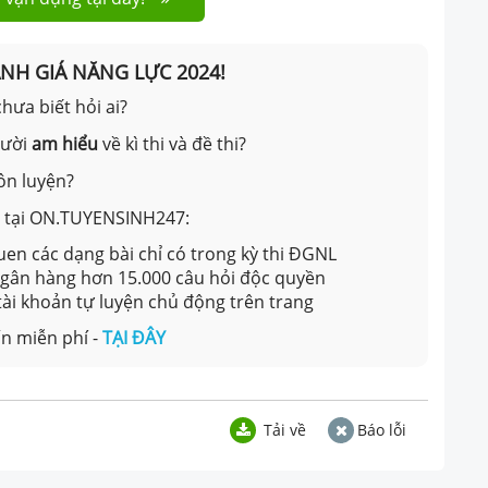
ÁNH GIÁ NĂNG LỰC 2024!
hưa biết hỏi ai?
gười
am hiểu
về kì thi và đề thi?
ôn luyện?
ản tại ON.TUYENSINH247:
en các dạng bài chỉ có trong kỳ thi ĐGNL
 ngân hàng hơn 15.000 câu hỏi độc quyền
 tài khoản tự luyện chủ động trên trang
n miễn phí -
TẠI ĐÂY
Tải về
Báo lỗi