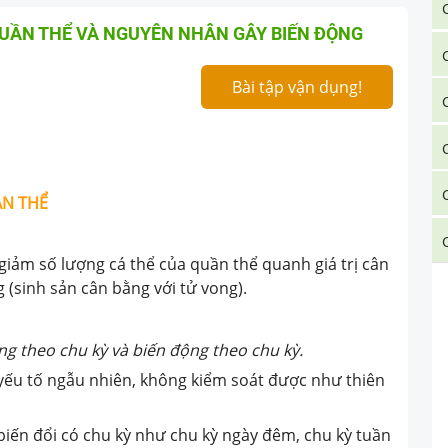
QUẦN THỂ VÀ NGUYÊN NHÂN GÂY BIẾN ĐỘNG
Bài tập vận dụng!
ẦN THỂ
giảm số lượng cá thể của quần thể quanh giá trị cân
(sinh sản cân bằng với tử vong).
g theo chu kỳ và biến động theo chu kỳ.
yếu tố ngẫu nhiên, không kiểm soát được như thiên
biến đổi có chu kỳ như chu kỳ ngày đêm, chu kỳ tuần