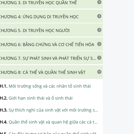
CHƯƠNG 3. DI TRUYỀN HỌC QUẦN THỂ
CHƯƠNG 4: ỨNG DỤNG DI TRUYỀN HỌC
CHƯƠNG 5. DI TRUYỀN HỌC NGƯỜI
CHƯƠNG 6: BẰNG CHỨNG VÀ CƠ CHẾ TIẾN HÓA
CHƯƠNG 7. SỰ PHÁT SINH VÀ PHÁT TRIỂN SỰ SỐNG TRÊN TRÁI ĐẤT
CHƯƠNG 8: CÁ THỂ VÀ QUẦN THỂ SINH VẬT
H.1
.
Môi trường sống và các nhân tố sinh thái
H.2
.
Giới hạn sinh thái và ổ sinh thái
H.3
.
Sự thích nghi của sinh vật với môi trường sống
H.4
.
Quần thể sinh vật và quan hệ giữa các cá thể trong quần thể
H.5
.
Các đặc trưng cơ bản của quần thể sinh vật