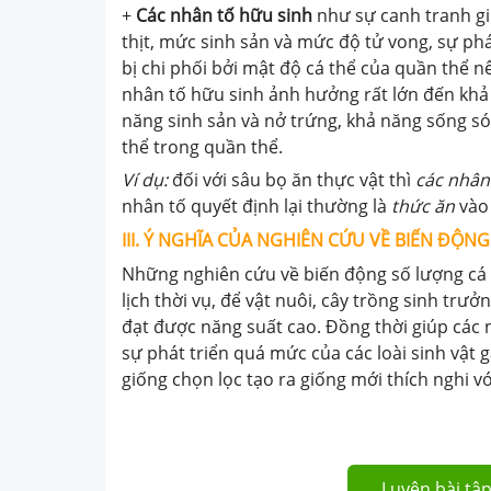
+
Các nhân tố hữu sinh
như sự canh tranh gi
thịt, mức sinh sản và mức độ tử vong, sự phát
bị chi phối bởi mật độ cá thể của quần thể n
nhân tố hữu sinh ảnh hưởng rất lớn đến khả 
năng sinh sản và nở trứng, khả năng sống sót
thể trong quần thể.
Ví dụ:
đối với sâu bọ ăn thực vật thì
các nhân
nhân tố quyết định lại thường là
thức ăn
vào
III. Ý NGHĨA CỦA NGHIÊN CỨU VỀ BIẾN ĐỘN
Những nghiên cứu về biến động số lượng cá 
lịch thời vụ, để vật nuôi, cây trồng sinh tr
đạt được năng suất cao. Đồng thời giúp các
sự phát triển quá mức của các loài sinh vật 
giống chọn lọc tạo ra giống mới thích nghi v
Luyện bài tập