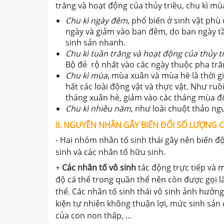
trăng và hoạt động của thủy triều, chu kì mù
Chu kì ngày đêm
, phổ biến ở sinh vật phù
ngày và giảm vào ban đêm, do ban ngày 
sinh sản nhanh.
Chu kì tuần trăng và hoạt động của thủy t
Bộ đẻ rộ nhất vào các ngày thuộc pha tră
Chu kì mùa
, mùa xuân và mùa hè là thời g
hất các loài động vật và thực vật. Như ruồ
tháng xuân hè, giảm vào các tháng mùa đ
Chu kì nhiều năm
, như loài chuột thảo ng
II. NGUYÊN NHÂN GÂY BIẾN ĐỔI SỐ LƯỢNG
- Hai nhóm nhân tố sinh thái gây nên biến độ
sinh và các nhân tố hữu sinh.
+
Các nhân tố vô sinh
tác động trực tiếp và 
độ cá thể trong quần thể nên còn được gọi l
thể. Các nhân tố sinh thái vô sinh ảnh hưởng 
kiện tự nhiên không thuận lợi, mức sinh sản
của con non thấp, ...