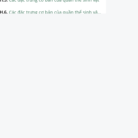
H.6
.
Các đặc trưng cơ bản của quần thể sinh vật (tiếp theo)
H.7
.
Biến động số lượng cá thể của quần thể và nguyên nhân gây biến động
H.8
.
Sự điều chỉnh số lượng cá thể của quần thể
CHƯƠNG 9: QUẦN XÃ SINH VẬT
CHƯƠNG 10. HỆ SINH THÁI, SINH QUYỂN VÀ BẢO VỆ MÔI TRƯỜNG