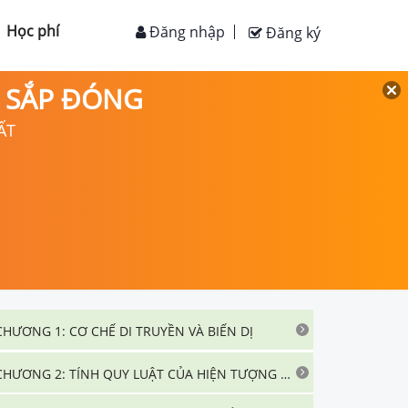
Học phí
Đăng nhập
Đăng ký
D SẮP ĐÓNG
ẤT
CHƯƠNG 1: CƠ CHẾ DI TRUYỀN VÀ BIẾN DỊ
CHƯƠNG 2: TÍNH QUY LUẬT CỦA HIỆN TƯỢNG DI TRUYỀN