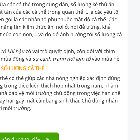
ữa các cá thể trong cùng đàn, số lượng kẻ thù ăn
 tán của các cá thể trong quần thể ... là các yếu tố
ên gọi là các nhân tố phụ thuộc mật độ cá thể. Các
năng tìm kiếm thức ăn, nơi ở, nơi đẻ trứng, khả
 của con non,... và do đó ảnh hưởng tới số lượng cá
 tố khí hậu
có vai trò quyết định, còn đối với chim
 mùa đông và
sự cạnh tranh nơi làm tổ
vào mùa hè.
G SỐ LƯỢNG CÁ THỂ
thể có thể giúp các nhà nông nghiệp xác định đúng
ưởng trong điều kiện thích hợp nhất trong năm, nhằm
 nhà bảo vệ môi trường chủ động trong việc hạn chế
gây hại, gây mất cân bằng sinh thái. Chủ động nhân
ới môi trường.
 vận dụng tại đây!