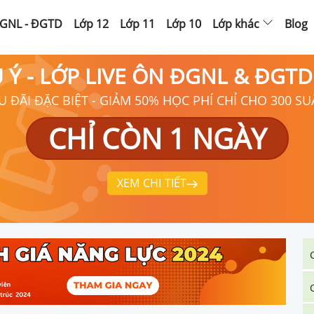
GNL - ĐGTD
Lớp 12
Lớp 11
Lớp 10
Lớp khác
Blog
Ú Ý - LỚP LIVE ÔN ĐGNL & ĐGT
U ĐÃI ĐẶC BIỆT - GIẢM 50% HỌC PHÍ CHỈ CHO 300 SU
CHỈ CÒN 1 NGÀY
XEM CHI TIẾT