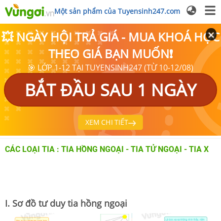
Một sản phẩm của Tuyensinh247.com
💥 NGÀY HỘI TRẢ GIÁ - MUA KHOÁ HỌC
THEO GIÁ BẠN MUỐN❗
🎯 LỚP 1-12 TẠI TUYENSINH247 (TỪ 10-12/08)
BẮT ĐẦU SAU 1 NGÀY
XEM CHI TIẾT
CÁC LOẠI TIA : TIA HỒNG NGOẠI - TIA TỬ NGOẠI - TIA X
I. Sơ đồ tư duy tia hồng ngoại