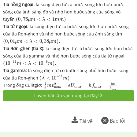
Tia hồng ngoại
:
là sóng điện từ có bước sóng lớn hơn bước
sóng của ánh sáng đỏ và nhỏ hơn bước sóng của sóng vô
(
0
,
76
μ
m
<
λ
<
1
m
m
)
tuyến
(
0
,
76
<
<
1
)
μ
m
λ
m
m
Tia tử ngoại:
là sóng điện từ có bước sóng lớn hơn bước sóng
của tia Rơn-ghen và nhỏ hơn bước sóng của ánh sáng tím
(
0
,
01
μ
m
<
λ
<
0
,
38
μ
m
)
.
(
0
,
01
<
<
0
,
38
)
.
μ
m
λ
μ
m
Tia Rơn-ghen (tia X):
là sóng điện từ có bước sóng lớn hơn bước
sóng của tia gamma và nhỏ hơn bước sóng của tia tử ngoại
(
10
−
11
m
<
λ
<
10
−
8
m
)
.
−
11
−
8
(
10
<
<
10
)
.
m
λ
m
Tia gamma:
là sóng điện từ có bước sóng nhỏ hơn bước sóng
(
λ
<
10
−
11
m
)
−
11
của tia Rơn-ghen
(
<
10
)
λ
m
1
2
m
v
m
a
x
2
=
e
U
m
a
x
=
h
f
m
a
x
=
h
c
λ
min
1
2
h
c
Trong ống Culitgiơ:
=
=
=
m
v
e
U
h
f
m
a
x
m
a
x
m
a
x
2
λ
min
Luyện bài tập vận dụng tại đây!
Báo lỗi
Tải về