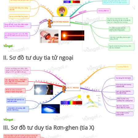
II. Sơ đồ tư duy tia tử ngoại
III. Sơ đồ tư duy tia Rơn-ghen (tia X)