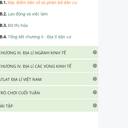
B.1
.
Đặc điểm dân số và phân bố dân cư
B.2
.
Lao động và việc làm
B.3
.
Đô thị hóa
B.4
.
Tổng kết chương II - Địa lí dân cư
CHƯƠNG III. ĐỊA LÍ NGÀNH KINH TẾ
CHƯƠNG IV. ĐỊA LÍ CÁC VÙNG KINH TẾ
ATLAT ĐỊA LÍ VIỆT NAM
TRÒ CHƠI CUỐI TUẦN
BÀI TẬP