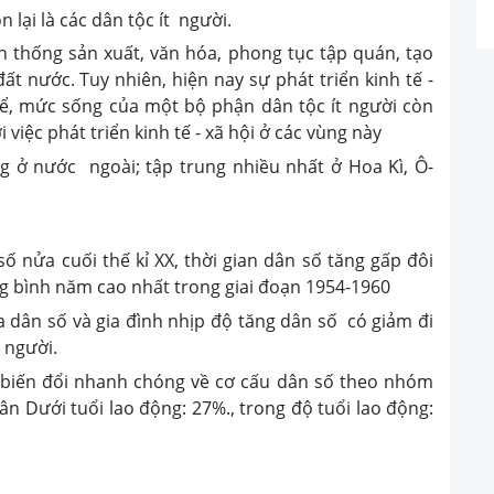
 lại là các dân tộc ít người.
ền thống sản xuất, văn hóa, phong tục tập quán, tạo
ất nước. Tuy nhiên, hiện nay sự phát triển kinh tế -
kể, mức sống của một bộ phận dân tộc ít người còn
 việc phát triển kinh tế - xã hội ở các vùng này
ống ở nước ngoài; tập trung nhiều nhất ở Hoa Kì, Ô-
ố nửa cuối thế kỉ XX, thời gian dân số tăng gấp đôi
ung bình năm cao nhất trong giai đoạn 1954-1960
a dân số và gia đình nhịp độ tăng dân số có giảm đi
 người.
ự biến đổi nhanh chóng về cơ cấu dân số theo nhóm
dân Dưới tuổi lao động: 27%., trong độ tuổi lao động: