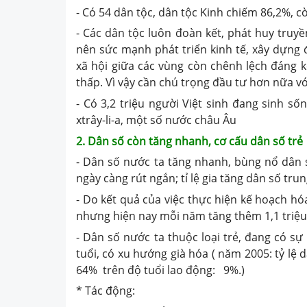
- Có 54 dân tộc, dân tộc Kinh chiếm 86,2%, còn
- Các dân tộc luôn đoàn kết, phát huy truy
nên sức mạnh phát triển kinh tế, xây dựng đ
xã hội giữa các vùng còn chênh lệch đáng 
thấp. Vì vậy cần chú trọng đầu tư hơn nữa với
- Có 3,2 triệu người Việt sinh đang sinh s
xtrây-li-a, một số nước châu Âu
2. Dân số còn tăng nhanh, cơ cấu dân số trẻ
- Dân số nước ta tăng nhanh, bùng nổ dân s
ngày càng rút ngắn; tỉ lệ gia tăng dân số tr
- Do kết quả của việc thực hiện kế hoạch hó
nhưng hiện nay mỗi năm tăng thêm 1,1 triệu
- Dân số nước ta thuộc loại trẻ, đang có s
tuổi, có xu hướng già hóa ( năm 2005: tỷ lệ 
64% trên độ tuổi lao động: 9%.)
* Tác động: