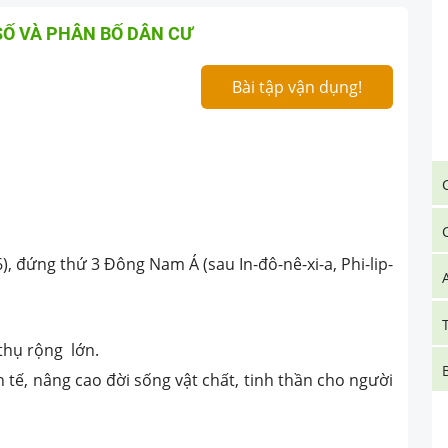
SỐ VÀ PHÂN BỐ DÂN CƯ
Bài tập vận dụng!
, đứng thứ 3 Đông Nam Á (sau In-đô-nê-xi-a, Phi-lip-
thụ rộng lớn.
 tế, nâng cao đời sống vật chất, tinh thần cho người