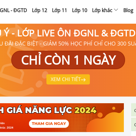
GNL - ĐGTD
Lớp 12
Lớp 11
Lớp 10
Lớp khác
Blog
Ú Ý - LỚP LIVE ÔN ĐGNL & ĐGT
U ĐÃI ĐẶC BIỆT - GIẢM 50% HỌC PHÍ CHỈ CHO 300 SU
CHỈ CÒN 1 NGÀY
XEM CHI TIẾT