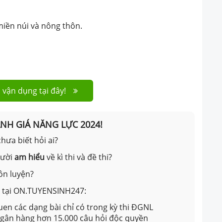
miền núi và nông thôn.
 vận dụng tại đây!
ÁNH GIÁ NĂNG LỰC 2024!
hưa biết hỏi ai?
gười
am hiểu
về kì thi và đề thi?
ôn luyện?
ản tại ON.TUYENSINH247:
en các dạng bài chỉ có trong kỳ thi ĐGNL
 ngân hàng hơn 15.000 câu hỏi độc quyền