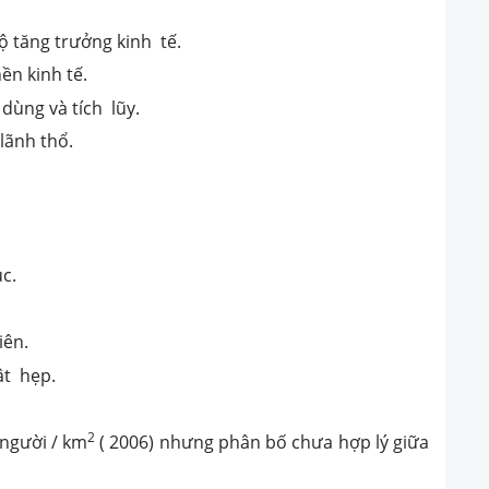
ộ tăng trưởng kinh tế.
ền kinh tế.
 dùng và tích lũy.
lãnh thổ.
ục.
iên.
ật hẹp.
2
 người / km
( 2006) nhưng phân bố chưa hợp lý giữa