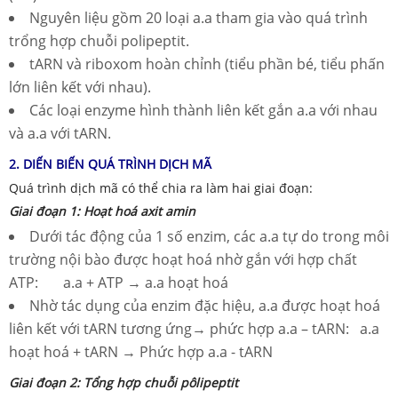
Nguyên liệu gồm 20 loại
a.a
tham gia vào quá trình
trổng hợp chuỗi polipeptit
.
tARN và riboxom hoàn chỉnh (tiểu phần bé, tiểu phấn
lớn liên kết với nhau)
.
Các loại enzyme hình thành liên kết gắn
a.a
với nhau
và
a.a
với tARN
.
2. DIẾN BIẾN QUÁ TRÌNH DỊCH MÃ
Quá trình dịch mã có thể chia ra làm hai giai đoạn
:
Giai đoạn 1: Hoạt hoá axit amin
Dưới tác động của 1 số enzim, các a.a tự do trong môi
trường nội bào được hoạt hoá nhờ gắn với hợp chất
ATP
:
a
.
a + ATP → a
.
a hoạt hoá
Nhờ tác dụng của enzim đặc hiệu, a.a được hoạt hoá
liên kết với tARN tương ứng→ phức hợp a.a – tARN
:
a
.
a
hoạt hoá + tARN → Phức hợp a
.
a - tARN
Giai đoạn 2: Tổng hợp chuỗi pôlipeptit