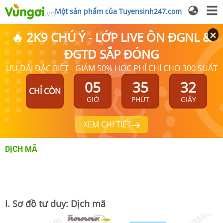
Một sản phẩm của Tuyensinh247.com
🔥 2K9 CHÚ Ý - LỚP LIVE ÔN ĐGNL &
ĐGTD SẮP ĐÓNG
ƯU ĐÃI ĐẶC BIỆT - GIẢM 50% HỌC PHÍ CHỈ CHO 300 SUẤT
05
35
31
CHỈ CÒN
GIỜ
PHÚT
GIÂY
XEM CHI TIẾT
DỊCH MÃ
I. Sơ đồ tư duy: Dịch mã