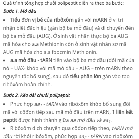
Quá trình tổng hợp chuỗi polipeptit diễn ra theo ba bước:
Bước 1. Mở đầu
Tiểu đơn vị bé của ribôxôm
gắn với
mARN
ở vị trí
nhận biết đặc hiệu (gần bộ ba mở đầu) và di chuyển đến
bộ ba mở đầu (AUG). Ở sinh vật nhân thực bộ ba AUG
mã hóa cho a
.
a Met
hionin
còn ở sinh vật nhân sơ mã
AUG mã hóa cho a
.
a f
oocmin
Met
hionin.
a.
a
mở đầu - tARN
tiến vào bộ ba mở đầu (đối mã của
nó – UAX- khớp với mã mở đầu – AUG – trên mARN theo
nguyên tắc bổ sung), sau đó
tiểu phần lớn
gắn vào tạo
ribôxôm hoàn chỉnh.
Bước 2. Kéo dài chuỗi polipeptit
Phức hợp
aa
- tARN
vào ribôxôm khớp bổ sung đối
1
mã với côđon tiếp sau mã mở đầu trên mARN,
1 liên kết
peptit
được hình thành giữa
aa mở đầu và aa
.
1
Ribôxôm dịch chuyển qua côđon tiếp theo,
tARN mở
đầu
rời khỏi ribôxôm, phức hợp
aa
- tARN
vào ribôxôm
2