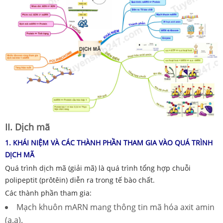
II. Dịch mã
1.
KHÁI NIỆM VÀ
CÁC THÀNH PHẦN THAM GIA VÀ
O
QUÁ TRÌNH
DỊCH MÃ
Quá trình dịch mã
(giải mã)
là quá trình tổng hợp chuỗi
polipeptit (prôtêin) diễn ra trong tế bào chất
.
Các thành phần tham gia:
Mạch khuôn mARN mang thông tin mã hóa a
xit amin
(a.a).