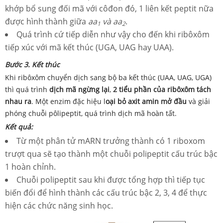
khớp bổ sung đối mã với côđon đó, 1 liên kết peptit nữa
được hình thành giữa
aa
và aa
.
1
2
Quá trình cứ tiếp diễn như vậy cho đến khi ribôxôm
tiếp xúc với mã kết thúc (UGA, UAG hay UAA).
Bước 3. Kết thúc
Khi ribôxôm chuyển dịch sang bộ ba kết thúc (UAA, UAG, UGA)
thì quá trình
dịch mã ngừng lại
,
2 tiểu phần của ribôxôm tách
nhau ra
. Một enzim đặc hiệu l
oại bỏ axit amin mở đầu
và giải
phóng chuỗi pôlipeptit, quá trình dịch mã hoàn tất.
Kết quả
:
Từ một phân tử mARN trưởng thành có 1 riboxom
trượt qua sẽ tạo thành một chuỗi polipeptit cấu trúc bậc
1 hoàn chỉnh.
Chuỗi polipeptit sau khi được tổng hợp thì tiếp tục
biến đổi để hình thành các cấu trúc bậc 2, 3, 4 để thực
hiện các chức năng sinh học
.