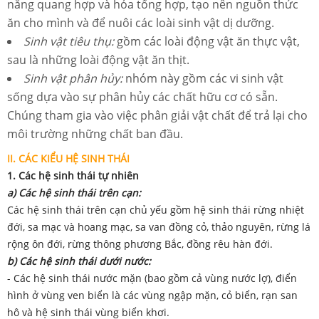
năng quang hợp và hóa tổng hợp, tạo nên nguồn thức
ăn cho mình và để nuôi các loài sinh vật dị dưỡng.
Sinh vật tiêu thụ:
gồm các loài động vật ăn thực vật,
sau là những loài động vật ăn thịt.
Sinh vật phân hủy:
nhóm này gồm các vi sinh vật
sống dựa vào sự phân hủy các chất hữu cơ có sẵn.
Chúng tham gia vào việc phân giải vật chất để trả lại cho
môi trường những chất ban đầu.
II.
CÁC KIỂU HỆ SINH THÁI
1
. Các hệ sinh thái tự nhiên
a) Các hệ sinh thái trên cạn:
Các hệ sinh thái trên cạn chủ yếu gồm hệ sinh thái rừng nhiệt
đới, sa mạc và hoang mạc, sa van đồng cỏ, thảo nguyên, rừng lá
rộng ôn đới, rừng thông phương Bắc, đồng rêu hàn đới.
b) Các hệ sinh thái dưới nước:
- Các hệ sinh thái nước mặn (bao gồm cả vùng nước lợ), điển
hình ở vùng ven biển là các vùng ngập mặn, cỏ biển, rạn san
hô và hệ sinh thái vùng biển khơi.