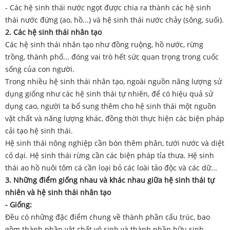
- Các hệ sinh thái nước ngọt được chia ra thành các hệ sinh
thái nước đứng (ao, hồ...) và hệ sinh thái nước chảy (sông, suối).
2
. Các hệ sinh thái nhân tạo
Các hệ sinh thái nhân tạo như đồng ruộng, hồ nước, rừng
trồng, thành phố... đóng vai trò hết sức quan trọng trong cuốc
sống của con người.
Trong nhiều hệ sinh thái nhân tạo, ngoài nguồn năng lượng sử
dụng giống như các hệ sinh thái tự nhiên, để có hiệu quả sử
dụng cao, người ta bổ sung thêm cho hệ sinh thái một nguồn
vật chất và năng lượng khác, đồng thời thực hiện các biện pháp
cải tạo hệ sinh thái.
Hệ sinh thái nông nghiệp cần bón thêm phân, tưới nước và diệt
cỏ dại. Hệ sinh thái rừng cần các biện pháp tỉa thưa. Hệ sinh
thái ao hồ nuôi tôm cá cần loại bỏ các loài tảo độc và các dữ...
3
. Những điểm giống nhau và khác nhau giữa hệ sinh thái tự
nhiên và hệ sinh thái nhân tạo
- Giống:
Đều có những đặc điểm chung về thành phần cấu trúc, bao
gồm thành phần vật chất vô sinh và thành phần hữu sinh.