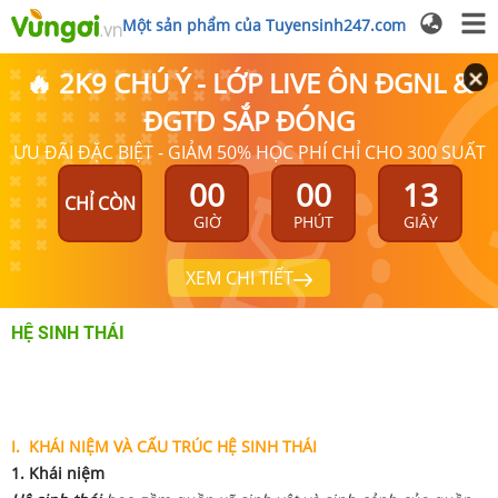
Một sản phẩm của Tuyensinh247.com
🔥 2K9 CHÚ Ý - LỚP LIVE ÔN ĐGNL &
ĐGTD SẮP ĐÓNG
ƯU ĐÃI ĐẶC BIỆT - GIẢM 50% HỌC PHÍ CHỈ CHO 300 SUẤT
00
00
12
CHỈ CÒN
GIỜ
PHÚT
GIÂY
XEM CHI TIẾT
HỆ SINH THÁI
I. KHÁI NIỆM
VÀ CẤU TRÚC HỆ SINH THÁI
1. Khái niệm