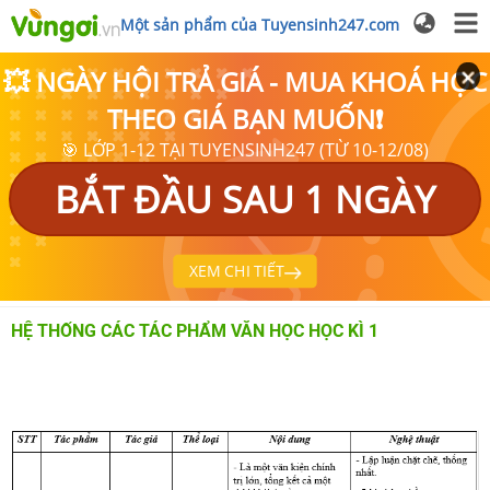
Một sản phẩm của Tuyensinh247.com
💥 NGÀY HỘI TRẢ GIÁ - MUA KHOÁ HỌC
THEO GIÁ BẠN MUỐN❗
🎯 LỚP 1-12 TẠI TUYENSINH247 (TỪ 10-12/08)
BẮT ĐẦU SAU 1 NGÀY
XEM CHI TIẾT
HỆ THỐNG CÁC TÁC PHẨM VĂN HỌC HỌC KÌ 1