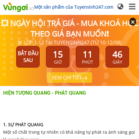
Một sản phẩm của Tuyensinh247.com
💥 NGÀY HỘI TRẢ GIÁ - MUA KHOÁ HỌC
THEO GIÁ BẠN MUỐN❗
🎯 LỚP 1-12 TẠI TUYENSINH247 (TỪ 10-12/08)
15
11
46
BẮT ĐẦU
SAU
GIỜ
PHÚT
GIÂY
XEM CHI TIẾT
HIỆN TƯỢNG QUANG - PHÁT QUANG
1. SỰ PHÁT QUANG
Một số chất trong tự nhiên có khả năng tự phát ra ánh sáng gọi