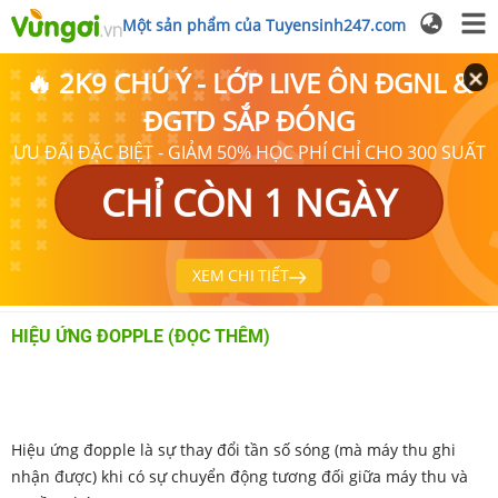
Một sản phẩm của Tuyensinh247.com
🔥 2K9 CHÚ Ý - LỚP LIVE ÔN ĐGNL &
ĐGTD SẮP ĐÓNG
ƯU ĐÃI ĐẶC BIỆT - GIẢM 50% HỌC PHÍ CHỈ CHO 300 SUẤT
CHỈ CÒN 1 NGÀY
XEM CHI TIẾT
HIỆU ỨNG ĐOPPLE (ĐỌC THÊM)
Hiệu ứng đopple là sự thay đổi tần số sóng (mà máy thu ghi
nhận được) khi có sự chuyển động tương đối giữa máy thu và