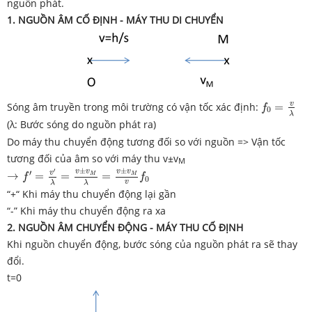
nguồn phát.
1. NGUỒN ÂM CỐ
ĐỊNH - MÁY THU DI CHUYỂN
f
0
=
v
λ
v
Sóng âm truyền trong môi trường có vận tốc xác định:
=
f
0
λ
(λ: Bước sóng do nguồn phát ra)
Do máy thu chuyển động tương đối so với nguồn => Vận tốc
tương đối của âm so với máy thu v±v
M
→
f
′
=
v
′
λ
=
v
±
v
M
λ
=
v
±
v
M
v
f
0
±
±
′
v
v
v
v
′
v
→
=
=
=
M
M
f
f
0
v
λ
λ
“+“ Khi máy thu chuyển động lại gần
“-” Khi máy thu chuyển động ra xa
2. NGUỒN ÂM CHUYỂN
ĐỘNG - MÁY THU CỐ ĐỊNH
Khi nguồn chuyển động, bước sóng của nguồn phát ra sẽ thay
đổi.
t=0