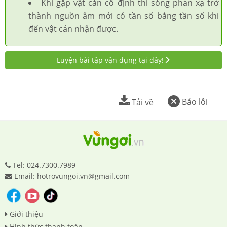
Khi gặp vật cản cố định thì sóng phản xạ trở
thành nguồn âm mới có tần số bằng tần số khi
đến vật cản nhận được.
Luyện bài tập vận dụng tại đây!
Báo lỗi
Tải về
Tel: 024.7300.7989
Email: hotrovungoi.vn@gmail.com
Giới thiệu
Hình thức thanh toán