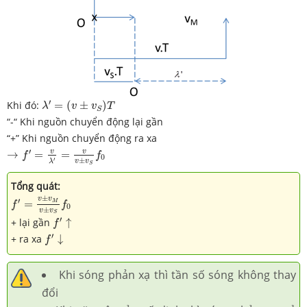
λ
′
=
(
v
±
v
S
)
T
′
Khi đó:
=
(
±
)
λ
v
v
T
S
“-“ Khi nguồn chuyển động lại gần
“+” Khi nguồn chuyển động ra xa
→
f
′
=
v
λ
′
=
v
v
±
v
S
f
0
′
v
v
→
=
=
f
f
0
′
±
v
v
λ
S
Tổng
quát:
f
′
=
v
±
v
M
v
±
v
S
f
0
±
v
v
′
=
M
f
f
0
±
v
v
f
′
↑
S
′
+ lại gần
↑
f
f
′
↓
′
+ ra xa
↓
f
Khi sóng phản xạ thì tần số sóng không thay
đổi