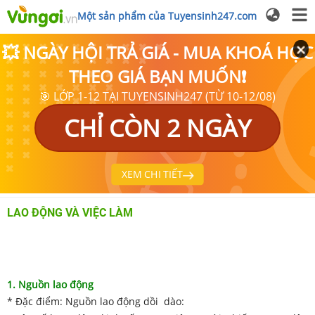
Một sản phẩm của Tuyensinh247.com
💥 NGÀY HỘI TRẢ GIÁ - MUA KHOÁ HỌC
THEO GIÁ BẠN MUỐN❗
🎯 LỚP 1-12 TẠI TUYENSINH247 (TỪ 10-12/08)
CHỈ CÒN 2 NGÀY
XEM CHI TIẾT
LAO ĐỘNG VÀ VIỆC LÀM
1. Nguồn lao động
* Đặc điểm: Nguồn lao động dồi dào: