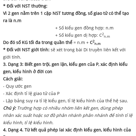
* Đối với NST thường:
Vì 2 gen nằm trên 1 cặp NST tương đồng, số giao tử có thể tạo
ra là n.m
+ Số kiểu gen đồng hợp: n.m
2
+ Số kiểu gen dị hợp: C
n.m
2
Do đó số KG tối đa trong quần thể
= n.m +
C
n.m
* Đối với NST giới tính:
sẽ xét trong bài Di truyền liên kết với
giới tính.
3. Dạng 3: Biết gen trội, gen lặn, kiểu gen của P, xác định kiểu
gen, kiểu hình ở đời con
Cách giải:
- Quy ước gen
- Xác định tỉ lệ giao tử của P
- Lập bảng suy ra tỉ lệ kiểu gen, tỉ lệ kiểu hình của thế hệ sau.
Chú ý:
Trường hợp có nhiều nhóm liên kết gen, dùng phép
nhân xác suất hoặc sơ đồ phân nhánh phân nhánh để tính tỉ lệ
kiểu hình, tỉ lệ kiểu hình.
4. Dạng 4. Từ kết quả phép lai xác định kiểu gen, kiểu hình của