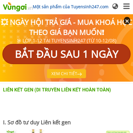
Một sản phẩm của Tuyensinh247.com
💥 NGÀY HỘI TRẢ GIÁ - MUA KHOÁ HỌC
THEO GIÁ BẠN MUỐN❗
🎯 LỚP 1-12 TẠI TUYENSINH247 (TỪ 10-12/08)
BẮT ĐẦU SAU 1 NGÀY
XEM CHI TIẾT
LIÊN KẾT GEN (DI TRUYỀN LIÊN KẾT HOÀN TOÀN)
I. Sơ đồ tư duy Liên kết gen