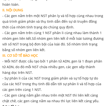
hoàn toàn.
I
I
. NỘI DUNG
- Các gen nằm trên một NST phân ly và tổ hợp cùng nhau trong
quá trình giảm phân và thụ tinh dẫn đến sự di truyền đồng
thời của nhóm tính trạng do chúng quy định.
- Các gen nằm trên cùng 1 NST phân li cùng nhau làm thành 1
nhóm gen liên kết.Số nhóm gen liên kết ở mỗi loài tương đương
với số NST trong bộ đơn bội của loài đó. Số nhóm tính trạng
bằng số nhóm gen liên kết.
III. CƠ SỞ TẾ BÀO HỌC
- Mỗi NST được cấu tạo bởi 1 phân tử ADN, gen là 1 đoạn phân
tử ADN, do đó mỗi NST chứa nhiều gen, các gen xếp thành
hàng dọc trên NST.
- Sự phân li của các NST trong giảm phân và sự tổ hợp tự do
của các NST trong thụ tinh đã dẫn tới sự phân li và tổ hợp của
các gen trên cùng 1 NST.
- Các gen càng nằm gần nhau trên một NST thì liên kết càng
chặt chẽ, các gen càng nằm xa nhau thì lực liên kết càng yếu.