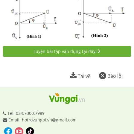
Luyện bài tập vận dụng tại đây!
Báo lỗi
Tải về
Tel: 024.7300.7989
Email: hotrovungoi.vn@gmail.com