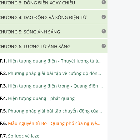
CHƯƠNG 3: DÒNG ĐIỆN XOAY CHIỀU
CHƯƠNG 4: DAO ĐỘNG VÀ SÓNG ĐIỆN TỪ
CHƯƠNG 5: SÓNG ÁNH SÁNG
CHƯƠNG 6: LƯỢNG TỬ ÁNH SÁNG
F.1
.
Hiện tượng quang điện - Thuyết lượng tử ánh sáng
F.2
.
Phương pháp giải bài tập về cường độ dòng quang điện bão hòa và hiệu suất lượng tử
F.3
.
Hiện tượng quang điện trong - Quang điện trở - Pin quang điện
F.4
.
Hiện tượng quang - phát quang
F.5
.
Phương pháp giải bài tập chuyển động của electron quang điện trong điện trường đều và từ trường đều
F.6
.
Mẫu nguyên tử Bo - Quang phổ của nguyên tử Hidro
F.7
.
Sơ lược về laze