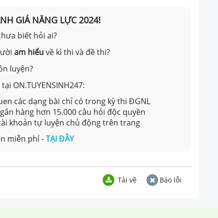
ÁNH GIÁ NĂNG LỰC 2024!
hưa biết hỏi ai?
gười
am hiểu
về kì thi và đề thi?
ôn luyện?
ản tại ON.TUYENSINH247:
en các dạng bài chỉ có trong kỳ thi ĐGNL
 ngân hàng hơn 15.000 câu hỏi độc quyền
 tài khoản tự luyện chủ động trên trang
n miễn phí -
TẠI ĐÂY
Tải về
Báo lỗi