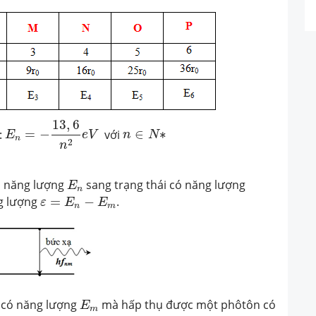
E
n
=
−
13
,
6
n
2
e
V
13
,
6
n
∈
N
∗
:
=
−
với
∈
∗
E
e
V
n
N
n
2
n
E
n
có năng lượng
sang trạng thái có năng lượng
E
n
ε
=
E
n
−
E
m
g lượng
=
−
.
ε
E
E
n
m
E
m
g có năng lượng
mà hấp thụ được một phôtôn có
E
m