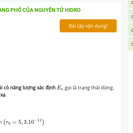
ANG PHỔ CỦA NGUYÊN TỬ HIDRO
Bài tập vận dụng!
E
n
ái có năng lượng xác định
gọi là trạng thái dừng.
E
n
 xạ
.
(
r
0
=
5
,
3.10
−
11
)
−
11
ản
=
5
,
3.10
(
)
r
0