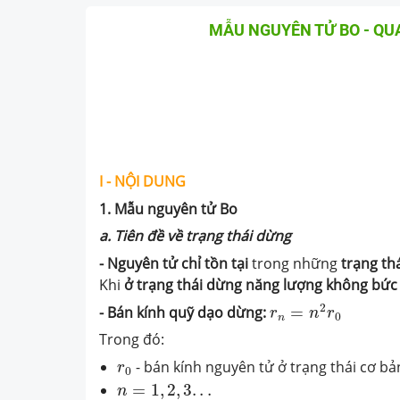
MẪU NGUYÊN TỬ BO - QU
I - NỘI DUNG
1. Mẫu nguyên tử Bo
a. Tiên đề về trạng thái dừng
- Nguyên tử
chỉ tồn tại
trong những
trạng th
Khi
ở trạng thái dừng
năng lượng không bức
r
n
=
n
2
r
0
2
- Bán kính quỹ dạo dừng:
=
r
n
r
0
n
Trong đó:
r
0
- bán kính nguyên tử ở trạng thái cơ b
r
0
n
=
1
,
2
,
3
.
.
.
=
1
,
2
,
3
.
.
.
n