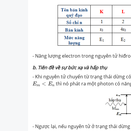
- Năng lượng electron trong nguyên tử hiđro
b. Tiên đề về sự bức xạ và hấp thụ
- Khi nguyên tử chuyển từ trạng thái dừng 
E
m
<
E
n
<
thì nó phát ra một photon có năn
E
E
m
n
- Ngược lại, nếu nguyên tử ở trạng thái dừn
E
n
−
−
E
m