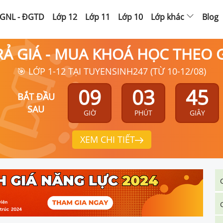
GNL - ĐGTD
Lớp 12
Lớp 11
Lớp 10
Lớp khác
Blog
RẢ GIÁ - MUA KHOÁ HỌC THEO
🎯 LỚP 1-12 TẠI TUYENSINH247 (TỪ 10-12/08)
09
03
44
BẮT ĐẦU
SAU
GIỜ
PHÚT
GIÂY
XEM CHI TIẾT