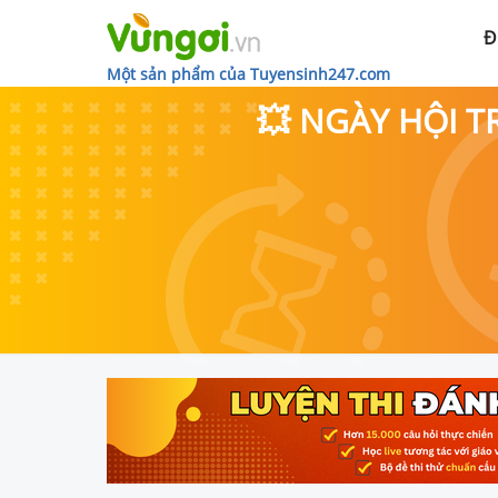
Đ
Một sản phẩm của Tuyensinh247.com
💥 NGÀY HỘI T