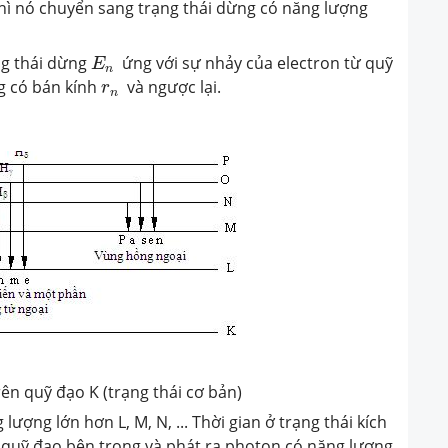
ì nó chuyển sang trạng thái dừng có năng lượng
E
n
g thái dừng
ứng với sự nhảy của electron từ quỹ
E
n
r
n
 có bán kính
và ngược lại.
r
n
rên quỹ đạo K (trạng thái cơ bản)
 lượng lớn hơn L, M, N, ... Thời gian ở trạng thái kích
c quỹ đạo bên trong và phát ra photon có năng lượng