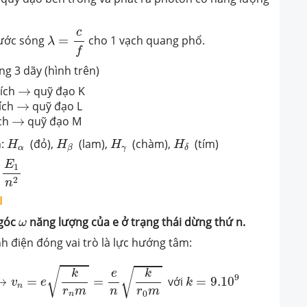
λ
=
c
f
c
bước sóng
=
cho 1 vạch quang phổ.
λ
f
g 3 dãy (hình trên)
→
hích
→
quỹ đạo K
→
hích
→
quỹ đạo L
→
ích
→
quỹ đạo M
H
α
H
β
H
γ
H
δ
h:
(đỏ),
(lam),
(chàm),
(tím)
H
H
H
H
α
γ
β
δ
E
1
2
n
I
ω
 góc
năng lượng của e ở trạng thái dừng thứ n.
ω
nh điện đóng vai trò là lực hướng tâm:
n
=
n
2
r
0
→
v
n
=
e
k
r
n
m
=
e
n
k
r
0
m
k
=
9.10
9
√
√
e
k
k
9
→
=
=
với
=
9.10
v
e
k
n
r
m
n
r
m
0
n