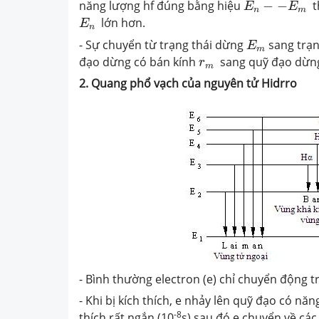
năng lượng hf đúng bằng hiệu
−
−
th
E
E
n
m
E
n
lớn hơn.
E
n
E
m
- Sự chuyển từ trạng thái dừng
sang trạn
E
m
r
m
đạo dừng có bán kính
sang quỹ đạo dừng
r
m
2.
Quang phổ vạch của nguyên tử Hidrro
- Bình thường electron (e) chỉ chuyển động t
- Khi bị kích thích, e nhảy lên quỹ đạo có năng
-8
thích rất ngắn (10
s) sau đó e chuyển về cá