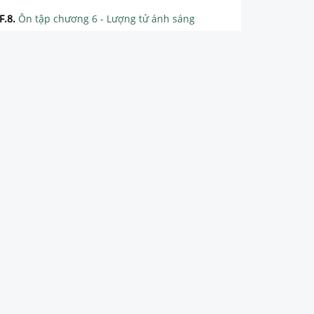
F.8
.
Ôn tập chương 6 - Lượng tử ánh sáng
CHƯƠNG 7: HẠT NHÂN NGUYÊN TỬ