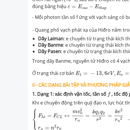
ε
=
E
c
a
o
−
E
t
h
a
p
đúng bằng hiệu
=
−
ε
E
E
c
a
o
t
h
a
p
- Mỗi photon tần số f ứng với vạch sáng có 
- Quang phổ vạch phát xạ của Hiđro nằm tron
Dãy Laiman
: e chuyển từ trạng thái kích t
Dãy Banme
: e chuyển từ trạng thái kích t
Dãy Pasen
: e chuyển từ trạng thái kích th
Trong dãy Banme, nguyên tử Hiđro có 4 vạc
E
1
=
−
13
,
6
e
V
,
E
n
=
E
1
n
2
Ở trạng thái cơ bản
=
−
13
,
6
,
=
E
e
V
E
1
n
II - CÁC DẠNG BÀI TẬP VÀ PHƯƠNG PHÁP GIẢ
f
1. Dạng 1: xác định vận tốc, tần số
, tốc độ
f
Khi e chuyển động trên quỹ đạo n, lực hút tĩ
⎧
{
F
h
t
=
F
C
L
↔
m
v
n
2
r
n
=
k
q
1
q
2
r
2
=
k
e
2
r
n
2
r
⎪
2
2
k
e
m
v
k
q
q
1
2
⎨
n
=
↔
=
=
F
F
h
t
C
L
⎩
⎪
2
2
r
r
r
n
n
2
=
r
n
r
0
n