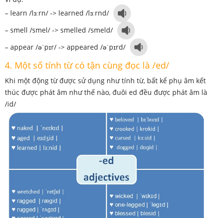
– learn /lɜːrn/ -> learned /lɜːrnd/
– smell /smel/ -> smelled /smeld/
– appear /əˈpɪr/ -> appeared /əˈpɪrd/
4. Một số tính từ có tận cùng đọc là /ed/
Khi một động từ được sử dụng như tính từ, bất kể phụ âm kết
thúc được phát âm như thế nào, đuôi ed đều được phát âm là
/id/