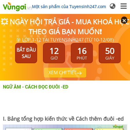
Một sản phẩm của Tuyensinh247.com
💥 NGÀY HỘI TRẢ GIÁ - MUA KHOÁ HỌC
THEO GIÁ BẠN MUỐN❗
🎯 LỚP 1-12 TẠI TUYENSINH247 (TỪ 10-12/08)
12
16
50
BẮT ĐẦU
SAU
GIỜ
PHÚT
GIÂY
XEM CHI TIẾT
NGỮ ÂM - CÁCH ĐỌC ĐUÔI -ED
I. Bảng tổng hợp kiến thức về Cách thêm đuôi -ed