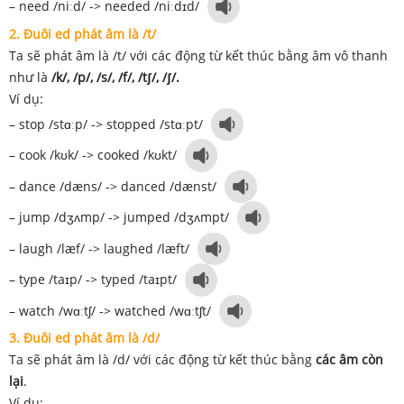
– need /niːd/ -> needed /niːdɪd/
2. Đuôi ed phát âm là /t/
Ta sẽ phát âm là /t/ với các động từ kết thúc bằng âm vô thanh
như là
/k/, /p/, /s/, /f/, /tʃ/, /ʃ/.
Ví dụ:
– stop /stɑːp/ -> stopped /stɑːpt/
– cook /kʊk/ -> cooked /kʊkt/
– dance /dæns/ -> danced /dænst/
– jump /dʒʌmp/ -> jumped /dʒʌmpt/
– laugh /læf/ -> laughed /læft/
– type /taɪp/ -> typed /taɪpt/
– watch /wɑːtʃ/ -> watched /wɑːtʃt/
3. Đuôi ed phát âm là /d/
Ta sẽ phát âm là /d/ với các động từ kết thúc bằng
các âm còn
lại
.
Ví dụ: