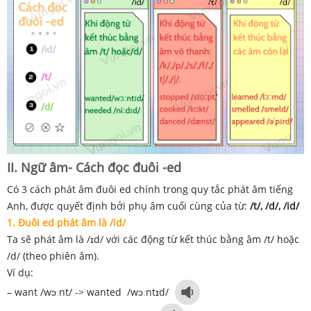
II. Ngữ âm- Cách đọc đuôi -ed
Có 3 cách phát âm đuôi ed chính trong quy tắc phát âm tiếng
Anh, được quyết định bởi phụ âm cuối cùng của từ:
/t/, /d/, /id/
1. Đuôi ed phát âm là /id/
Ta sẽ phát âm là /ɪd/ với các động từ kết thúc bằng âm /t/ hoặc
/d/ (theo phiên âm).
Ví dụ:
– want /wɔːnt/ -> wanted /wɔːntɪd/