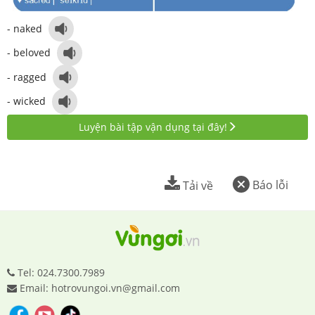
- naked
- beloved
- ragged
- wicked
Luyện bài tập vận dụng tại đây!
Báo lỗi
Tải về
Tel: 024.7300.7989
Email: hotrovungoi.vn@gmail.com