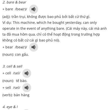
2. bare & bear
+ bare /beə(r)/
(adj): trần trụi, không được bao phủ bởi bất cứ thứ gì.
Ví dụ: This machine, which he bought yesterday, can only
operate in the event of anything bare. (Cái máy này, cái mà anh
ta đã mua hôm qua, chỉ có thể hoạt động trong trường hợp
không có bất cứ cái gì bao phủ nó).
+ bear /beə(r)/
(noun): con gấu.
3. cell & sell
+ cell /sel/
(noun): tế bào.
+ sell /sel/
(verb): bán hàng
4. eye & I