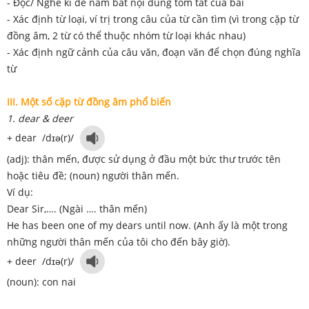
- Đọc/ Nghe kĩ để năm bắt nội dung tóm tắt của bài
- Xác định từ loại, ví trị trong câu của từ cần tìm (vì trong cặp từ
đồng âm, 2 từ có thể thuộc nhóm từ loại khác nhau)
- Xác định ngữ cảnh của câu văn, đoạn văn để chọn đúng nghĩa
từ
III. Một số cặp từ đồng âm phổ biến
1. dear & deer
+ dear /dɪə(r)/
(adj): thân mến, được sử dụng ở đầu một bức thư trước tên
hoặc tiêu đề; (noun) người thân mến.
Ví dụ:
Dear Sir,…. (Ngài …. thân mến)
He has been one of my dears until now. (Anh ấy là một trong
những người thân mến của tôi cho đến bây giờ).
+ deer /dɪə(r)/
(noun): con nai