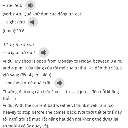
+ ate /eɪt/
(verb): Ăn. Quá khứ đơn của động từ “eat”.
+ eight /eɪt/
(noun):Số 8.
12. to, too & two
+ to (giới từ) /tuː/
Ví dụ: My shop is open from Monday to Friday, between 8 a.m.
and 4 p.m. (Cửa hàng của tôi mở cửa từ thứ Hai đến thứ Sáu, 8
giờ sang đến 4 giờ chiều).
+ too (adv) /tuː/: quá / rất.
Thường đi trong cấu trúc “too …. to ….. (quá … đến nỗi không
thể ….)
Ví dụ: With the current bad weather, I think it will rain too
heavily to stop before she comes back. (Với thời tiết tệ thế này,
tôi nghĩ trời sẽ mưa rất nặng hạt đến nỗi không thể dừng lại
trước khi cô ấy quay về).