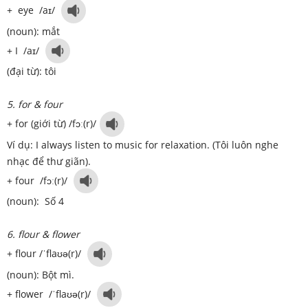
+ eye /aɪ/
(noun): mắt
+ I /aɪ/
(đại từ): tôi
5. for & four
+ for (giới từ) /fɔː(r)/
Ví dụ: I always listen to music for relaxation. (Tôi luôn nghe
nhạc để thư giãn).
+ four /fɔː(r)/
(noun): Số 4
6. flour & flower
+ flour /ˈflaʊə(r)/
(noun): Bột mì.
+ flower /ˈflaʊə(r)/