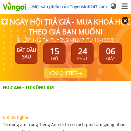
Một sản phẩm của Tuyensinh247.com
💥 NGÀY HỘI TRẢ GIÁ - MUA KHOÁ HỌC
THEO GIÁ BẠN MUỐN❗
🎯 LỚP 1-12 TẠI TUYENSINH247 (TỪ 10-12/08)
15
24
06
BẮT ĐẦU
SAU
GIỜ
PHÚT
GIÂY
XEM CHI TIẾT
NGỮ ÂM - TỪ ĐỒNG ÂM
I. Định nghĩa
Từ đồng âm trong Tiếng Anh là từ có cách phát âm giống nhau