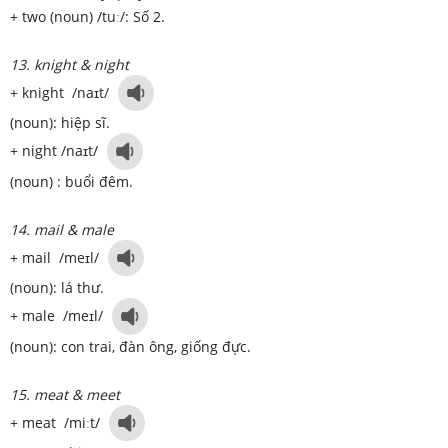
+ two (noun) /tuː/: Số 2.
13. knight & night
+ knight /naɪt/
(noun): hiệp sĩ.
+ night /naɪt/
(noun) : buổi đêm.
14. mail & male
+ mail /meɪl/
(noun): lá thư.
+ male /meɪl/
(noun): con trai, đàn ông, giống đực.
15. meat & meet
+ meat /miːt/