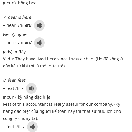
(noun): bông hoa.
7. hear & here
+ hear /hɪə(r)/
(verb): nghe.
+ here /hɪə(r)/
(adv): ở đây.
Ví dụ: They have lived here since I was a child. (Họ đã sống ở
đây kể từ khi tôi là một đứa trẻ).
8. feat, feet
+ feat /fiːt/
(noun): kỹ năng đặc biệt.
Feat of this accountant is really useful for our company. (Kỹ
năng đặc biệt của người kế toán này thì thật sự hữu ích cho
công ty chúng ta).
+ feet /fiːt/