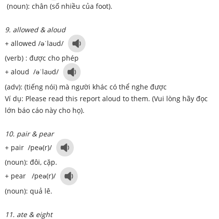
(noun): chân (số nhiều của foot).
9. allowed & aloud
+ allowed /əˈlaʊd/
(verb) : được cho phép
+ aloud /əˈlaʊd/
(adv): (tiếng nói) mà người khác có thể nghe được
Ví dụ: Please read this report aloud to them. (Vui lòng hãy đọc
lớn báo cáo này cho họ).
10. pair & pear
+ pair /peə(r)/
(noun): đôi, cặp.
+ pear /peə(r)/
(noun): quả lê.
11. ate & eight