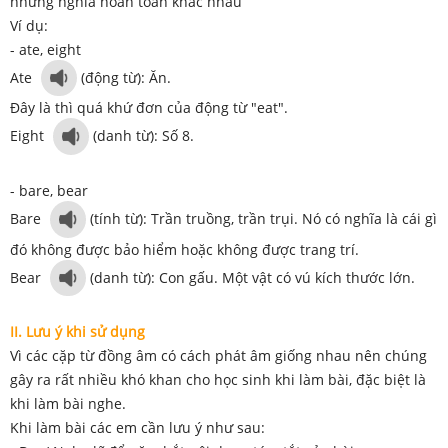
nhưng nghĩa hoàn toàn khác nhau
Ví dụ:
- ate, eight
Ate
(động từ): Ăn.
Đây là thì quá khứ đơn của động từ "eat".
Eight
(danh từ): Số 8.
- bare, bear
Bare
(tính từ): Trần truồng, trần trụi. Nó có nghĩa là cái gì
đó không được bảo hiểm hoặc không được trang trí.
Bear
(danh từ): Con gấu. Một vật có vú kích thước lớn.
II. Lưu ý khi sử dụng
Vì các cặp từ đồng âm có cách phát âm giống nhau nên chúng
gây ra rất nhiều khó khan cho học sinh khi làm bài, đặc biệt là
khi làm bài nghe.
Khi làm bài các em cần lưu ý như sau: