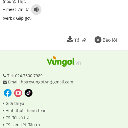
(noun): Thịt.
+ meet /miːt/
(verb): Gặp gỡ.
Báo lỗi
Tải về
Tel: 024.7300.7989
Email: hotrovungoi.vn@gmail.com
Giới thiệu
Hình thức thanh toán
CS đổi và trả
CS cam kết đầu ra