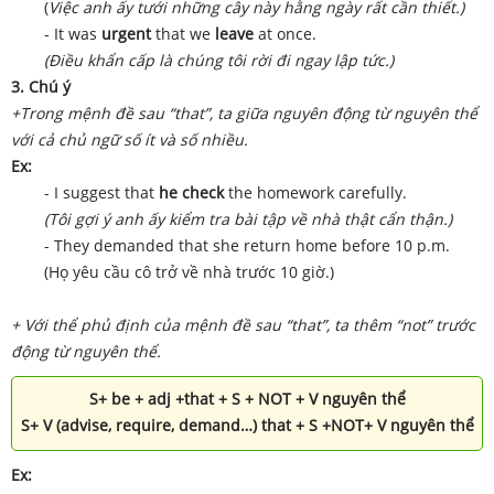
(
Việc anh ấy tưới những cây này hằng ngày rất cần thiết.)
- It was
urgent
that we
leave
at once.
(Điều khẩn cấp là chúng tôi rời đi ngay lập tức.)
3. Chú ý
+
Trong mệnh đề sau “that”, ta giữa nguyên động từ nguyên thể
với cả chủ ngữ số ít và số nhiều.
Ex:
- I suggest that
he check
the homework carefully.
(Tôi gợi ý anh ấy kiểm tra bài tập về nhà thật cẩn thận.)
- They demanded that she return home before 10 p.m.
(Họ yêu cầu cô trở về nhà trước 10 giờ.)
+ Với thể phủ định của mệnh đề sau “that”, ta thêm “not” trước
động từ nguyên thể.
S+ be + adj +that + S + NOT + V nguyên thể
S+ V (advise, require, demand…) that + S +NOT+ V nguyên thể
Ex: