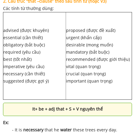
2. Cấu trúc “that –clause” theo sau tính từ (hoặc V3)
Các tính từ thường dùng:
advised (được khuyên)
proposed (được đề xuất)
essential (cần thiết)
urgent (khẩn cấp)
obligatory (bắt buộc)
desirable (mong muốn)
required (yêu cầu)
mandatory (bắt buộc)
best (tốt nhất)
recommended (được giới thiệu)
imperative (yêu cầu)
vital (quan trọng)
necessary (cần thiết)
crucial (quan trọng)
suggested (được gợi ý)
important (quan trọng)
It+ be + adj that + S + V nguyên thể
Ex:
- It is
necessary
that he
water
these trees every day.