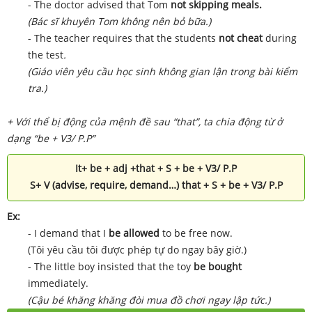
- The doctor advised that Tom
not skipping meals.
(Bác sĩ khuyên Tom không nên bỏ bữa.)
- The teacher requires that the students
not cheat
during
the test
.
(Giáo viên yêu cầu học sinh không gian lận trong bài kiểm
tra.)
+ Với thể bị động của mệnh đề sau “that”, ta chia động từ ở
dạng “be + V3/ P.P”
It+ be + adj +that + S + be + V3/ P.P
S+ V (advise, require, demand…) that + S + be + V3/ P.P
Ex:
- I demand that I
be allowed
to be free now.
(Tôi yêu cầu tôi được phép tự do ngay bây giờ.)
- The little boy insisted that the toy
be bought
immediately.
(Cậu bé khăng khăng đòi mua đồ chơi ngay lập tức.)