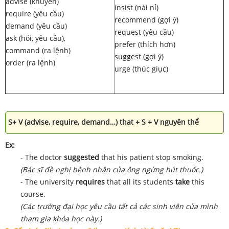
advise (khuyên)
insist (nài nỉ)
require (yêu cầu)
recommend (gợi ý)
demand (yêu cầu)
request (yêu cầu)
ask (hỏi, yêu cầu),
prefer (thích hơn)
command (ra lệnh)
suggest (gợi ý)
order (ra lệnh)
urge (thúc giục)
S+ V (advise, require, demand…) that + S + V nguyên thể
Ex:
- The doctor
suggested
that his patient stop smoking.
(Bác sĩ đề nghị bệnh nhân của ông ngừng hút thuốc.)
- The university
requires
that all its students
take
this
course.
(Các trường đại học yêu cầu tất cả các sinh viên của mình
tham gia khóa học này.)