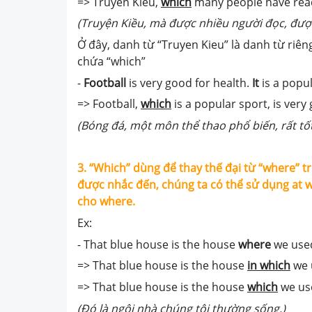
=> Truyen Kieu,
which
many people have read
(Truyện Kiều, mà được nhiều người đọc, được
Ở đây, danh từ “Truyen Kieu” là danh từ riê
chứa “which”
-
Football
is very good for health.
It
is a popul
=> Football,
which
is a popular sport, is very
(Bóng đá, một môn thể thao phổ biến, rất tố
3. “Which” dùng để thay thế đại từ “where” 
được nhắc đến, chúng ta có thể sử dụng at w
cho where.
Ex:
- That blue house is the house
where
we used
=> That blue house is the house
in which
we u
=> That blue house is the house
which
we use
(Đó là ngôi nhà chúng tôi thường sống.)