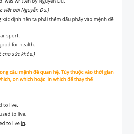
, was written by Nguyen Du.
 viết bởi Nguyễn Du.)
ng xác định nên ta phải thêm dấu phẩy vào mệnh đề
ar sport.
 good for health.
t cho sức khỏe.)
trong câu mệnh đề quan hệ. Tùy thuộc vào thời gian
hich, on which hoặc in which để thay thế
 to live.
sed to live.
d to live
in
.