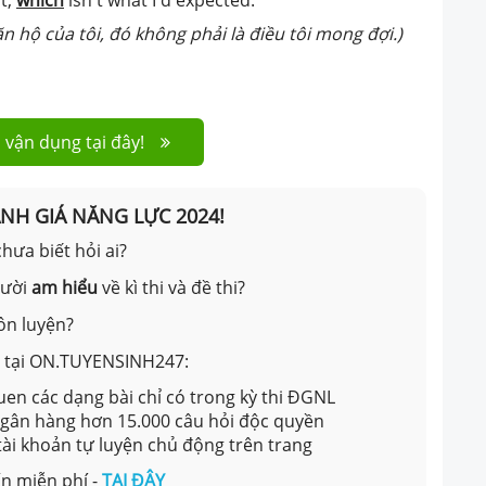
n hộ của tôi, đó không phải là điều tôi mong đợi.)
 vận dụng tại đây!
ÁNH GIÁ NĂNG LỰC 2024!
hưa biết hỏi ai?
gười
am hiểu
về kì thi và đề thi?
ôn luyện?
ản tại ON.TUYENSINH247:
en các dạng bài chỉ có trong kỳ thi ĐGNL
 ngân hàng hơn 15.000 câu hỏi độc quyền
 tài khoản tự luyện chủ động trên trang
n miễn phí -
TẠI ĐÂY