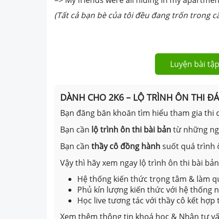
(Tất cả bạn bè của tôi đều đang trốn trong că
Luyện bài tập
DÀNH CHO 2K6 – LỘ TRÌNH ÔN THI Đ
Bạn đăng băn khoăn tìm hiểu tham gia thi c
Bạn cần
lộ trình ôn thi bài bản
từ những n
Bạn cần
thầy cô đồng hành
suốt quá trình 
Vậy thì hãy xem ngay lộ trình ôn thi bài b
Hệ thống kiến thức trọng tâm & làm qu
Phủ kín lượng kiến thức với hệ thống
Học live tương tác với thầy cô kết hợp
Xem thêm thông tin khoá học & Nhận tư vấ