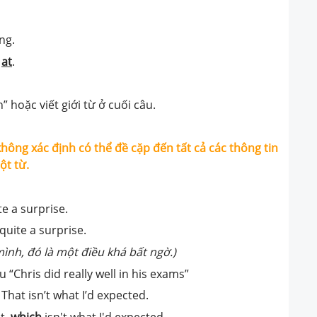
ing.
g
at
.
h” hoặc viết giới từ ở cuối câu.
ông xác định có thể đề cặp đến tất cả các thông tin
ột từ.
te a surprise.
 quite a surprise.
mình, đó là một điều khá bất ngờ.)
“Chris did really well in his exams”
That isn’t what I’d expected.
t,
which
isn't what I'd expected.