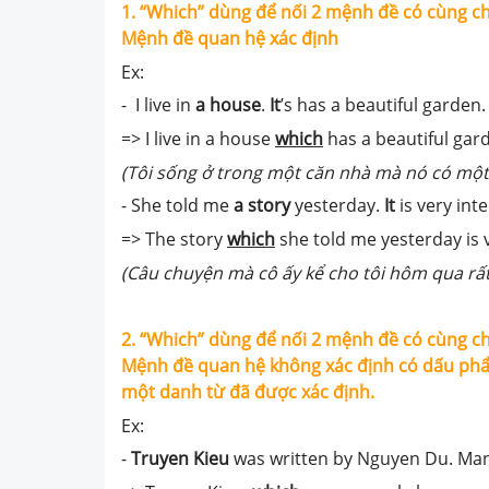
1. “Which” dùng để nối 2 mệnh đề có cùng c
Mệnh đề quan hệ xác định
Ex:
- I live in
a house
.
It
’s has a beautiful garden.
=> I live in a house
which
has a beautiful gar
(Tôi sống ở trong một căn nhà mà nó có một
- She told me
a story
yesterday.
It
is very inte
=> The story
which
she told me yesterday is v
(Câu chuyện mà cô ấy kể cho tôi hôm qua rất 
2. “Which” dùng để nối 2 mệnh đề có cùng c
Mệnh đề quan hệ không xác định có dấu phẩy
một danh từ đã được xác định.
Ex:
-
Truyen Kieu
was written by Nguyen Du. Ma