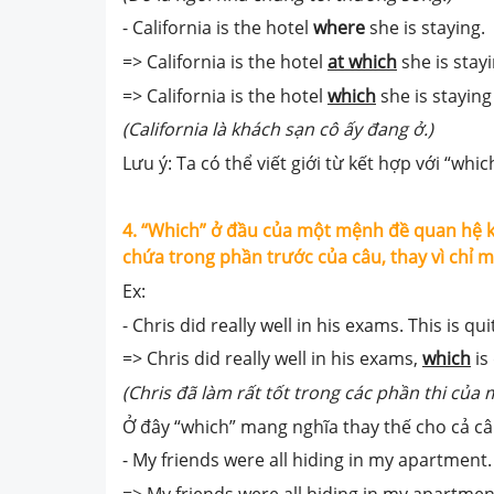
- California is the hotel
where
she is staying.
=> California is the hotel
at which
she is stay
=> California is the hotel
which
she is stayin
(California là khách sạn cô ấy đang ở.)
Lưu ý: Ta có thể viết giới từ kết hợp với “whic
4. “Which” ở đầu của một mệnh đề quan hệ kh
chứa trong phần trước của câu, thay vì chỉ m
Ex:
- Chris did really well in his exams. This is qui
=> Chris did really well in his exams,
which
is
(Chris đã làm rất tốt trong các phần thi của 
Ở đây “which” mang nghĩa thay thế cho cả câu 
- My friends were all hiding in my apartment. 
=> My friends were all hiding in my apartmen