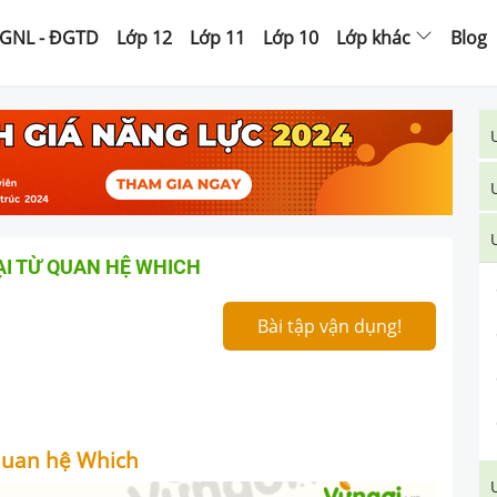
GNL - ĐGTD
Lớp 12
Lớp 11
Lớp 10
Lớp khác
Blog
ẠI TỪ QUAN HỆ WHICH
Bài tập vận dụng!
 quan hệ Which