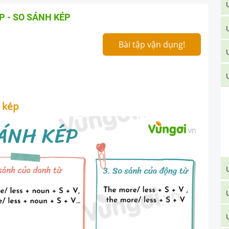
 - SO SÁNH KÉP
Bài tập vận dụng!
h kép
U