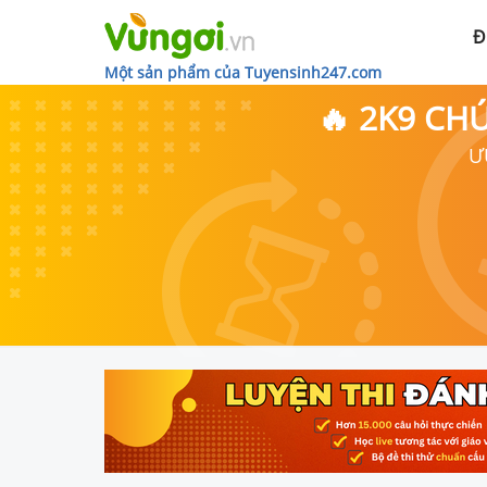
Đ
Một sản phẩm của Tuyensinh247.com
🔥 2K9 CH
Ư