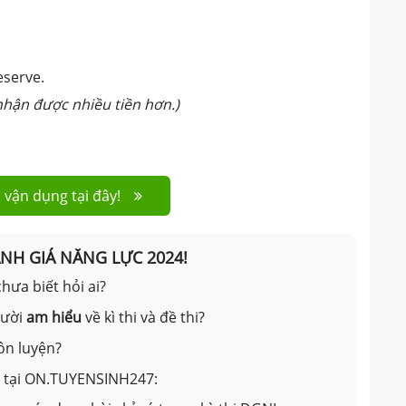
eserve.
nhận được nhiều tiền hơn.)
 vận dụng tại đây!
ÁNH GIÁ NĂNG LỰC 2024!
hưa biết hỏi ai?
gười
am hiểu
về kì thi và đề thi?
ôn luyện?
ản tại ON.TUYENSINH247: