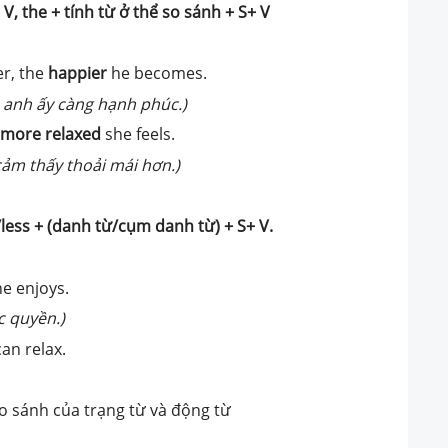
V, the + tính từ ở thể so sánh + S+ V
r, the
happier
he becomes.
, anh ấy càng hạnh phúc.)
more
relaxed
she feels.
 cảm thấy thoải mái hơn.)
/less + (danh từ/cụm danh từ) + S+ V.
e enjoys.
c quyền.)
n relax.
o sánh của trạng từ và động từ