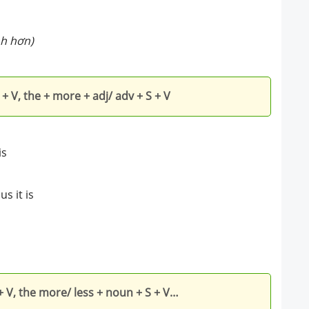
nh hơn)
+ V, the + more + adj/ adv + S + V
is
s it is
+ V, the more/ less + noun + S + V…