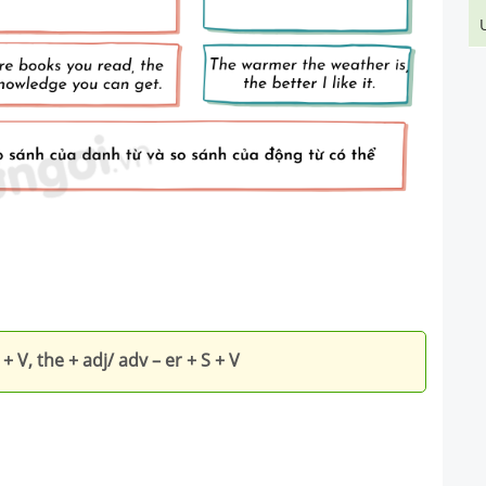
 + V, the + adj/ adv – er + S + V