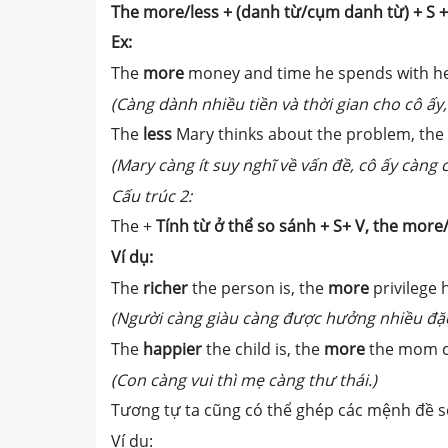
The more/less + (danh từ/cụm danh từ) + S + 
Ex:
The
more
money and time
he spends with he
(Càng dành nhiều tiền và thời gian cho cô ấy
The
less
Mary thinks about the problem, the
(Mary càng ít suy nghĩ về vấn đề, cô ấy càng
Cấu trúc 2:
The +
Tính từ ở thể so sánh + S+ V, the more
Ví dụ:
The
richer
the person is, the
more
privilege
h
(Người càng giàu càng được hưởng nhiều đặ
The
happier
the child is, the
more
the mom ca
(Con càng vui thì mẹ càng thư thái.)
Tương tự ta cũng có thể ghép các mệnh đề s
Ví dụ: