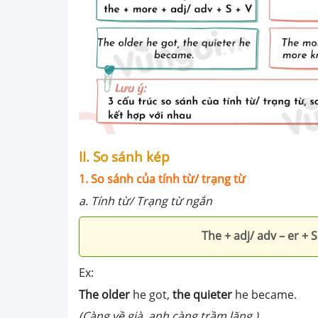
II. So sánh kép
1. So sánh của tính từ/ trạng từ
a. Tính từ/ Trạng từ ngắn
The + adj/ adv – er + S
Ex:
The older
he got,
the quieter
he became.
(Càng về già, anh càng trầm lặng.)