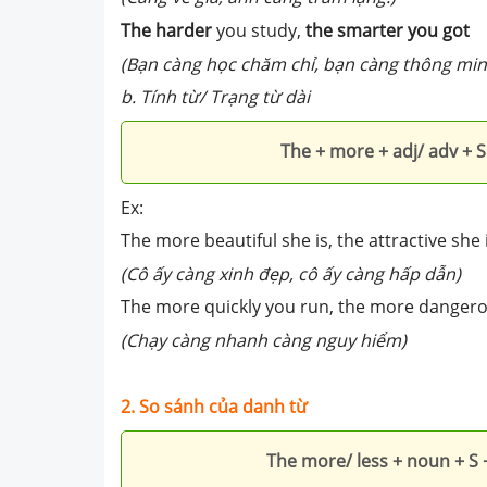
The harder
you study,
the smarter you got
(Bạn càng học chăm chỉ, bạn càng thông mi
b. Tính từ/ Trạng từ dài
The + more + adj/ adv + S 
Ex:
The more beautiful she is, the attractive she 
(Cô ấy càng xinh đẹp, cô ấy càng hấp dẫn)
The more quickly you run, the more dangerou
(Chạy càng nhanh càng nguy hiểm)
2.
So sánh của danh từ
The more/ less + noun + S 