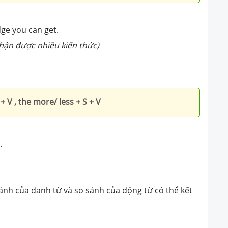
ge you can get.
hận được nhiều kiến thức)
+ V , the more/ less + S + V
.
 sánh của danh từ và so sánh của động từ có thể kết