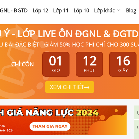
GNL - ĐGTD
Lớp 12
Lớp 11
Lớp 10
Lớp khác
Blog
Ú Ý - LỚP LIVE ÔN ĐGNL & ĐGT
U ĐÃI ĐẶC BIỆT - GIẢM 50% HỌC PHÍ CHỈ CHO 300 SU
01
12
15
CHỈ CÒN
GIỜ
PHÚT
GIÂY
XEM CHI TIẾT