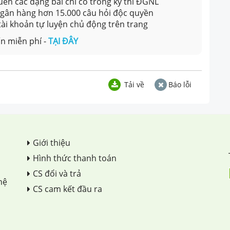
en các dạng bài chỉ có trong kỳ thi ĐGNL
 ngân hàng hơn 15.000 câu hỏi độc quyền
 tài khoản tự luyện chủ động trên trang
n miễn phí -
TẠI ĐÂY
Tải về
Báo lỗi
Giới thiệu
Hình thức thanh toán
CS đổi và trả
hệ
CS cam kết đầu ra