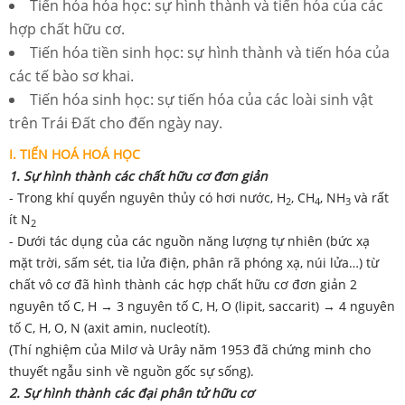
Tiến hóa hóa học: sự hình thành và tiến hóa của các
hợp chất hữu cơ.
Tiến hóa tiền sinh học: sự hình thành và tiến hóa của
các tế bào sơ khai.
Tiến hóa sinh học: sự tiến hóa của các loài sinh vật
trên Trái Đất cho đến ngày nay.
I. TIẾN HOÁ HOÁ HỌC
1. Sự hình thành các chất hữu cơ đơn giản
- Trong khí quyển nguyên thủy có hơi nước, H
, CH
, NH
và rất
2
4
3
ít N
2
- Dưới tác dụng của các nguồn năng lượng tự nhiên (bức xạ
mặt trời, sấm sét, tia lửa điện, phân rã phóng xạ, núi lửa…) từ
chất vô cơ đã hình thành các hợp chất hữu cơ đơn giản 2
nguyên tố C, H → 3 nguyên tố C, H, O (lipit, saccarit) → 4 nguyên
tố C, H, O, N (axit amin, nucleotít).
(Thí nghiệm của Milơ và Urây năm 1953 đã chứng minh cho
thuyết ngẫu sinh về nguồn gốc sự sống).
2. Sự hình thành các đại phân tử hữu cơ