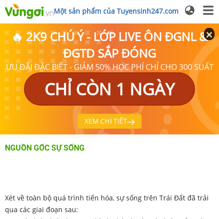
Một sản phẩm của Tuyensinh247.com
🔥 2K9 CHÚ Ý - LỚP LIVE ÔN ĐGNL &
ĐGTD SẮP ĐÓNG
ƯU ĐÃI ĐẶC BIỆT - GIẢM 50% HỌC PHÍ CHỈ CHO 300 SUẤT
CHỈ CÒN 1 NGÀY
XEM CHI TIẾT
NGUỒN GỐC SỰ SỐNG
Xét về toàn bộ quá trình tiến hóa, sự sống trên Trái Đất đã trải
qua các giai đoạn sau: