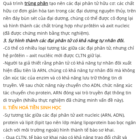
Quá trình
trùng phân
tạo nên các đại phân tử hữu cơ: các chất
hữu cơ đơn giản hòa tan trong các đại dương nguyên thủy, trên
nền đáy bùn sét của đại dương, chúng có thể được cô đọng lại
và hình thành các chất trùng hợp như prôtêin và axit nucleic
(đã được chứng minh bằng thực nghiệm).
3. Sự hình thành các đại phân tử có khả năng tự nhân đôi.
-Có thể có nhiều loại tương tác giữa các đại phân tử, nhưng chỉ
hệ prôtêin – axit nuclêic mới được CLTN giữ lại.
-Người ta giả thiết rằng phân tử có khả năng tự nhân đôi xuất
hiện đầu tiên là ARN, chúng có khả năng tự nhân đôi mà không
cần xúc tác của enzim và có khả năng lưu trữ thông tin di
truyền. Về sau chức năng này chuyển cho ADN, chức năng xúc
tác chuyển cho protein, ARN đóng vai trò truyền đạt thông tin
di truyền (Nhiều thực nghiệm đã chứng minh vấn đề này).
II. TIẾN HOÁ TIỀN SINH HỌC
-Sự tương tác giữa các đại phân tử axit nucleic (ARN, ADN),
protein và lipit (lipit tạo nên lớp màng lipoprotein bao bọc ngăn
cách với môi trường ngoài) hình thành tế bào sơ khai.
- Qua CLTN, tế bào sơ khai nào có khả năng trao đổi chất và