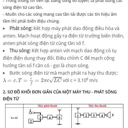
- Trong thông tin liên lạc bằng sóng vô tuyến, ta phải dùng các
sóng điện từ cao tần.
- Muốn cho các sóng mang cao tần tải được các tín hiệu âm
tầm thì phải biến điệu chúng.
Phát sóng:
Kết hợp máy phát dao động điều hòa và
anten. Mạch hoạt động gây ra điện từ trường biến thiên,
anten phát sóng điện từ cùng tần số f.
Thu sóng:
Kết hợp anten với mạch dao động có tụ
điện điện dung thay đổi. Điều chỉnh C để mạch cộng
hưởng tần số f cần có - gọi là chọn sóng.
Bước sóng điện từ mà mạch phát ra hay thu được:
λ
=
c
.
T
=
c
f
=
2
π
c
L
C
8
c
√
=
.
=
=
2
với c = 3.10
m/s
λ
c
T
π
c
L
C
f
2. SƠ ĐỒ KHỐI ĐƠN GIẢN CỦA MỘT MÁY THU - PHÁT SÓNG
ĐIỆN TỪ