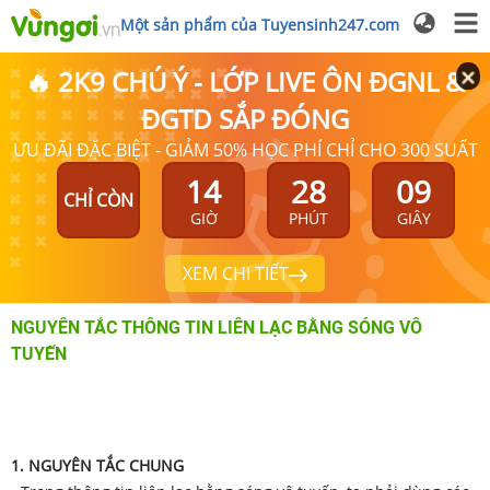
Một sản phẩm của Tuyensinh247.com
🔥 2K9 CHÚ Ý - LỚP LIVE ÔN ĐGNL &
ĐGTD SẮP ĐÓNG
ƯU ĐÃI ĐẶC BIỆT - GIẢM 50% HỌC PHÍ CHỈ CHO 300 SUẤT
14
28
08
CHỈ CÒN
GIỜ
PHÚT
GIÂY
XEM CHI TIẾT
NGUYÊN TẮC THÔNG TIN LIÊN LẠC BẰNG SÓNG VÔ
TUYẾN
1. NGUYÊN TẮC CHUNG