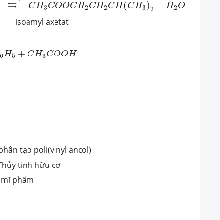
⇆
(
)
+
C
H
C
O
O
C
H
C
H
C
H
C
H
H
O
3
2
2
3
2
2
yl axetat
+
C
H
3
C
O
O
H
+
H
C
H
C
O
O
H
6
5
3
t
phân tạo poli(vinyl ancol)
 Thủy tinh hữu cơ
, mĩ phẩm