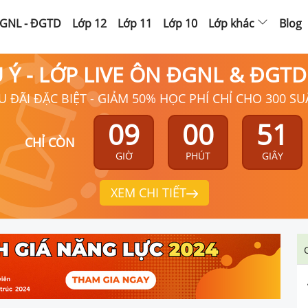
GNL - ĐGTD
Lớp 12
Lớp 11
Lớp 10
Lớp khác
Blog
Ú Ý - LỚP LIVE ÔN ĐGNL & ĐGT
U ĐÃI ĐẶC BIỆT - GIẢM 50% HỌC PHÍ CHỈ CHO 300 SU
09
00
50
CHỈ CÒN
GIỜ
PHÚT
GIÂY
XEM CHI TIẾT