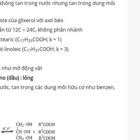
 không tan trong nước nhưng tan trong dung môi
este của glixerol với axit béo
ẵn từ 12C ÷ 24C, không phân nhánh
stearic (C
H
COOH; k = 1)
17
35
t linoleic (C
H
COOH; k = 3)
17
31
n
như mỡ động vật
no (dầu) : lỏng
nước, tan trong các dung môi hữu cơ như benzen,