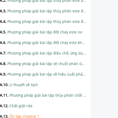
A.2
.
Phương pháp giải bài tập thủy phân este đơn giản
A.3
.
Phương pháp giải bài tập thủy phân este đặc biệt
A.4
.
Phương pháp giải bài tập thủy phân este đa chức
A.5
.
Phương pháp giải bài tập đốt cháy este no
A.6
.
Phương pháp giải bài tập đốt cháy este không no
A.7
.
Phương pháp giải bài tập điều chế, ứng dụng, nhận biết este
A.8
.
Phương pháp giải bài tập về chuỗi phản ứng este
A.9
.
Phương pháp giải bài tập về hiệu suất phản ứng este hóa
A.10
.
Lí thuyết về lipit
A.11
.
Phương pháp giải bài tập thủy phân chất béo
A.12
.
Chất giặt rửa
A.13
.
Ôn tập chương 1