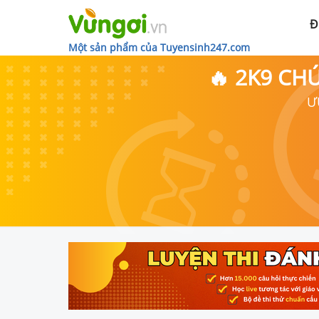
Đ
Một sản phẩm của Tuyensinh247.com
🔥 2K9 CH
Ư