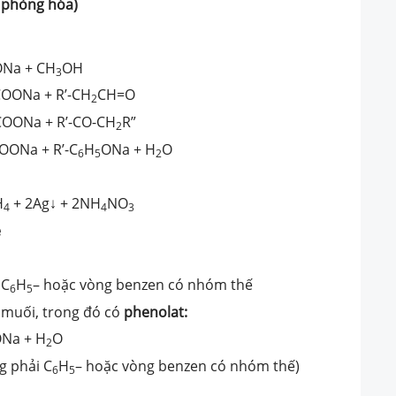
 phòng hóa)
Na + CH
OH
3
COONa + R’-CH
CH=O
2
COONa + R’-CO-CH
R”
2
OONa + R’-C
H
ONa + H
O
6
5
2
H
+ 2Ag↓ + 2NH
NO
4
4
3
e
 C
H
– hoặc vòng benzen có nhóm thế
6
5
 muối, trong đó có
phenolat
:
Na + H
O
2
g phải C
H
– hoặc vòng benzen có nhóm thế)
6
5