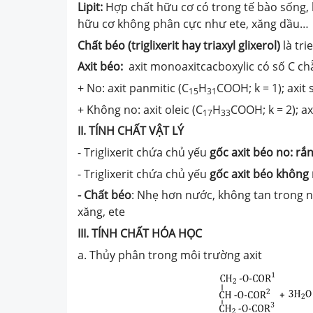
Lipit:
Hợp chất hữu cơ có trong tế bào sống,
hữu cơ không phân cực như ete, xăng dầu…
Chất béo (triglixerit hay triaxyl glixerol)
là tri
Axit béo:
axit monoaxitcacboxylic có số C ch
+ No: axit panmitic (C
H
COOH; k = 1); axit 
15
31
+ Không no: axit oleic (C
H
COOH; k = 2); axi
17
33
II. TÍNH CHẤT VẬT LÝ
- Triglixerit chứa chủ yếu
gốc axit béo no: rắ
- Triglixerit chứa chủ yếu
gốc axit béo không 
- Chất béo
: Nhẹ hơn nước, không tan trong 
xăng, ete
III. TÍNH CHẤT HÓA HỌC
a. Thủy phân trong môi trường axit