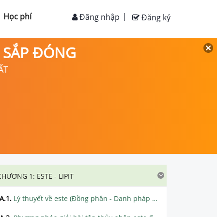
Học phí
Đăng nhập
Đăng ký
D SẮP ĐÓNG
ẤT
CHƯƠNG 1: ESTE - LIPIT
A.1
.
Lý thuyết về este (Đồng phân - Danh pháp - Tính chất vật lý)