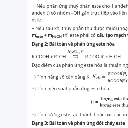
+ Nếu phản ứng thuỷ phân este cho 1 anđehit
andehit) có nhóm –OH gắn trực tiếp vào liê
este.
+ Nếu sau khi thủy phân thu được muối (hoặ
m
+ m
thì este phải có
cấu tạo mạch
este
NaOH
Dạng 2: Bài toán về phản ứng este hóa
⇆
H
2
S
O
4
,
t
∘
∘
,
H
S
O
t
2
4
⇆
R-COOH + R’-OH
R-COO-R’ + H-OH
Đặc điểm của phản ứng este hóa là thuận ngh
K
c
b
=
[
R
C
O
O
R
′
[
]
.
[
R
C
O
O
R
H
2
+) Tính hằng số cân bằng K:
=
K
c
b
′
[
]
.
[
R
C
O
O
H
R
+) Tính hiệu suất phản ứng este hóa:
+) Tính lượng este tạo thành hoặc axit cacbo
Dạng 3: Bài toán về phản ứng đốt cháy este