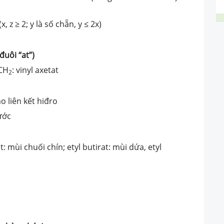
x, z ≥ 2; y là số chẵn, y ≤ 2x)
đuôi “at”)
CH
: vinyl axetat
2
ạo liên kết hiđro
ước
 mùi chuối chín; etyl butirat: mùi dứa, etyl