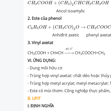
+
(
)
C
H
C
O
O
H
C
H
C
H
C
H
C
H
O
H
3
3
2
2
2
Ancol isoamylic isoam
2. Este của phenol
C
6
H
5
O
H
+
(
C
H
3
C
O
)
2
O
→
C
H
3
C
O
O
C
6
H
5
+
(
)
→
C
H
O
H
C
H
C
O
O
C
H
C
O
O
C
6
5
3
3
2
Anhiđrit axetic phenyl axeta
3. Vinyl axetat
→
x
t
,
t
∘
∘
,
x
t
t
CH
COOH + CH≡CH
−
−−
→
CH
COOCH=CH
3
3
2
VI. ỨNG DỤNG:
- Dung môi hữu cơ
- Trùng hợp vinyl axetat: chất dẻo hoặc thủy 
- Trùng hợp metyl acrylat; metyl metacrylat:
- Este có mùi thơm: Công nghiệp thực phẩm
B. LIPIT
I. ĐỊNH NGHĨA