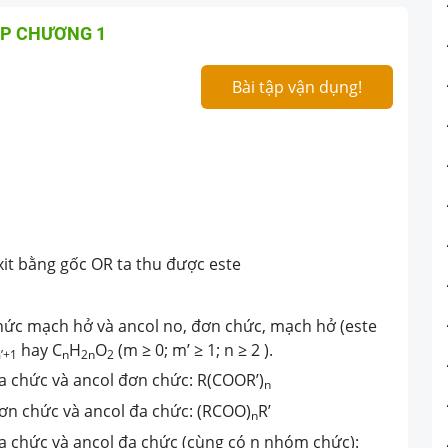
ẬP CHƯƠNG 1
Bài tập vận dụng!
it bằng gốc OR ta thu được este
 chức mạch hở và ancol no, đơn chức, mạch hở (este
hay C
H
O
(m ≥ 0; m’ ≥ 1; n ≥ 2 ).
’+1
n
2n
2
đa chức và ancol đơn chức: R(COOR’)
n
đơn chức và ancol đa chức: (RCOO)
R’
n
đa chức và ancol đa chức (cùng có n nhóm chức):