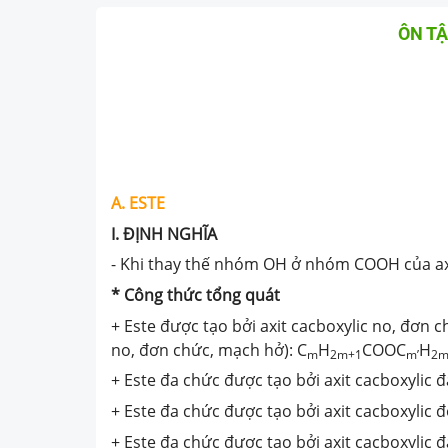
ÔN T
A. ESTE
I. ĐỊNH NGHĨA
- Khi thay thế nhóm OH ở nhóm COOH của ax
* Công thức tổng quát
+ Este được tạo bởi axit cacboxylic no, đơn
no, đơn chức, mạch hở): C
H­­
COOC
H
m
2m+1
m’
2m
+ Este đa chức được tạo bởi axit cacboxylic 
+ Este đa chức được tạo bởi axit cacboxylic 
+ Este đa chức được tạo bởi axit cacboxylic 