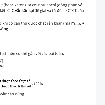
 (hoặc xeton), ta coi như ancol (đồng phân với
n kết C=C
vẫn tồn tại
để giải và từ đó => CTCT của
c khi cô cạn thu được chất rắn khan) mà
m
=
muối
 vòng
ịch nên có thể gắn với các bài toán:
′
]
.
[
H
2
O
]
[
R
C
O
O
H
]
.
[
R
′
O
H
]
]
O
]
O
H
xylic cần dùng