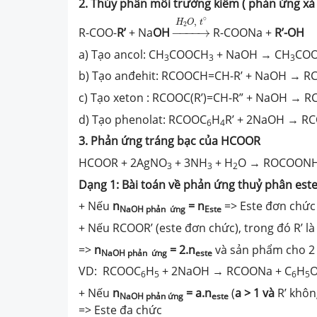
2. Thủy phân môi trường kiềm ( phản ứng xà
→
H
2
O
,
t
∘
∘
,
H
O
t
2
R-COO-
R’
+ Na
OH
−
−−−
→
R-COONa +
R’-OH
a) Tạo ancol: CH
COOCH
+ NaOH → CH
COO
3
3
3
b) Tạo anđehit: RCOOCH=CH-R’ + NaOH → R
c) Tạo xeton : RCOOC(R’)=CH-R” + NaOH → R
d) Tạo phenolat: RCOOC
H
R’ + 2NaOH → RC
6
4
3. Phản ứng tráng bạc của HCOOR
HCOOR + 2AgNO
+ 3NH
+ H
O → ROCOON
3
3
2
Dạng 1:
Bài toán về phản ứng thuỷ phân est
+ Nếu
n
= n
=> Este đơn chức
NaOH phản ứng
Este
+ Nếu RCOOR’ (este đơn chức), trong đó R’ là
=>
n
= 2.n
và sản phẩm cho 2
NaOH phản ứng
este
VD: RCOOC
H
+ 2NaOH → RCOONa + C
H
O
6
5
6
5
+ Nếu
n
= a.n
(
a > 1 và
R’ khôn
NaOH phản ứng
este
=> Este đa chức