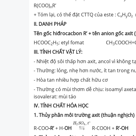
R(COO)
R’
n
+ Tóm lại, có thể đặt CTTQ của este : C
H
O
(
x
y
z
II. DANH PHÁP
Tên gốc hiđrocacbon R’ + tên anion gốc axit (
HCOOC
H
: etyl fomat CH
COOCH=
2
5
3
III. TÍNH CHẤT VẬT LÝ:
- Nhiệt độ sôi thấp hơn axit, ancol vì không t
- Thường: lỏng, nhẹ hơn nước, ít tan trong n
- Hòa tan nhiều hợp chất hữu cơ
- Thường có mùi thơm dễ chịu: isoamyl axetat:
isovalerat: mùi táo
IV. TÍNH CHẤT HÓA HỌC
1. Thủy phân môi trường axit (thuận nghịch)
⇆
H
2
S
O
4
,
t
∘
∘
,
H
S
O
t
2
4
⇆
R-COO
-R’
+ H-
OH
R-COOH +
R’-OH