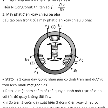
f
=
N
p
60
N
p
Nếu N (vòng/phút) thì tần số
=
f
60
3. Máy phát điện xoay chiều ba pha
Cấu tạo bên trong của máy phát điện xoay chiều 3 pha:
+
Stato:
là 3 cuộn dây giống nhau gắn cố định trên một đường
0
tròn lệch nhau một góc 120
+
Roto:
là một nam châm có thể quay quanh một trục cố định
ω
với tốc độ quay không đổi là
ω
Khi đó trên 3 cuộn dây xuất hiện 3 dòng điện xoay chiều có
ω
0