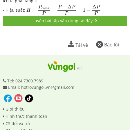
ích ta phải tăng U.
H
=
P
c
o
i
c
h
P
=
P
−
Δ
P
P
=
1
−
Δ
P
P
−
Δ
Δ
P
P
P
P
c
o
i
c
h
- Hiệu suất:
=
=
=
1
−
H
P
P
P
Luyện bài tập vận dụng tại đây!
Báo lỗi
Tải về
Tel: 024.7300.7989
Email: hotrovungoi.vn@gmail.com
Giới thiệu
Hình thức thanh toán
CS đổi và trả