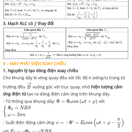
f
3. Mạch RLC có
thay đổi
f
V – MÁY PHÁT ĐIỆN XOAY CHIỀU
1. Nguyên lý tạo dòng điện xoay chiều
Cho khung dây N vòng quay đều với tốc độ n (vòng/s) trong từ
B
→
→
trường đều
vuông góc với trục quay, nhờ
hiện tượng cảm
B
ứng điện từ
tạo ra dòng điện cảm ứng trên khung dây.
Φ
=
Φ
0
c
o
s
(
ω
t
+
φ
)
- Từ thông qua khung dây:
Φ
=
Φ
(
+
)
với
c
o
s
ω
t
φ
0
{
Φ
0
=
N
B
S
ω
=
2
π
n
Φ
=
{
N
B
S
0
=
2
ω
π
n
e
=
−
Φ
′
=
E
0
c
o
s
(
ω
t
+
φ
−
π
2
)
π
(
)
′
- Suất điện động cảm ứng:
=
−
Φ
=
+
−
e
E
c
o
s
ω
t
φ
0
2
E
0
=
ω
Φ
0
=
ω
N
B
S
với
=
Φ
=
E
ω
ω
N
B
S