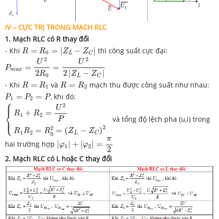
IV – CỰC TRỊ TRONG MẠCH RLC
1. Mạch RLC có R thay đổi
R
=
R
0
=
|
Z
L
−
Z
C
|
- Khi
=
=
|
−
|
thì công suất cực đại:
R
R
Z
Z
0
L
C
P
m
a
x
=
U
2
2
R
0
=
U
2
2
|
Z
L
−
Z
C
|
2
2
U
U
=
=
P
m
a
x
2
2
|
−
|
R
Z
Z
0
L
C
R
=
R
1
R
=
R
2
- Khi
=
và
=
mạch thu được công suất như nhau:
R
R
R
R
1
2
P
1
=
P
2
=
P
=
=
, khi đó:
P
P
P
1
2
⎧
{
R
1
+
R
2
=
U
2
P
R
1
R
2
=
R
0
2
=
(
Z
L
−
Z
C
)
2
⎪
2
U
⎨
+
=
R
R
1
2
⎩
và tổng độ lệch pha (u,i) trong
⎪
P
2
2
=
=
(
−
)
R
R
R
Z
Z
1
2
L
C
0
|
φ
1
|
+
|
φ
2
|
=
π
2
π
hai trường hợp
|
|
+
|
|
=
φ
φ
1
2
2
2. Mạch RLC có L hoặc C thay đổi