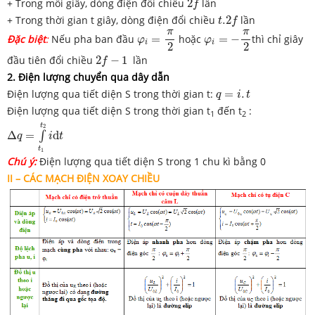
+ Trong mỗi giây, dòng điện đổi chiều
2
lần
f
t
.2
f
+ Trong thời gian t giây, dòng điện đổi chiều
.2
lần
t
f
φ
i
=
π
2
φ
i
=
−
π
2
π
π
Đặc biệt
:
Nếu pha ban đầu
=
hoặc
=
−
thì chỉ giây
φ
φ
i
i
2
2
2
f
−
1
đầu tiên đổi chiều
2
−
1
lần
f
2. Điện lượng chuyển qua dây dẫn
q
=
i
.
t
Điện lượng qua tiết diện S trong thời gian t:
=
.
q
i
t
Điện lượng qua tiết diện S trong thời gian t
đến t
:
1
2
Δ
q
=
∫
t
1
t
2
i
d
t
t
2
Δ
=
d
∫
q
i
t
t
1
Chú ý:
Điện lượng qua tiết diện S trong 1 chu kì bằng 0
II – CÁC MẠCH ĐIỆN XOAY CHIỀU