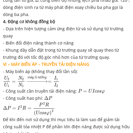
cùng tần số góc
, cùng biên độ nhưng lệch pha nhau góc 120
,
ω
dòng điện sinh ra từ máy phát điện xoay chiều ba pha gọi là
dòng ba pha.
4. Động cơ không đồng bộ
- Dựa trên hiện tượng cảm ứng điện từ và sử dụng từ trường
quay
- Biến đổi điện năng thành cơ năng
- Khung dây dẫn đặt trong từ trường quay sẽ quay theo từ
trường đó với tốc độ góc nhỏ hơn của từ trường quay.
VI – MÁY BIẾN ÁP – TRUYỀN TẢI ĐIỆN NĂNG
- Máy biến áp (không thay đổi tần số):
U
2
U
1
=
N
2
N
1
→
m
á
y
l
í
t
ư
ở
n
g
=
I
1
I
2
á
í
ư
ở
m
y
l
t
n
g
U
N
I
2
2
1
=
−
−−−−−−
→
=
U
N
I
1
1
2
P
=
U
I
c
o
s
φ
- Công suất cần truyền tải điện năng:
=
P
U
I
c
o
s
φ
Δ
P
- Công suất hao phí:
Δ
P
Δ
P
=
I
2
R
=
P
2
R
(
U
c
o
s
φ
)
2
2
P
R
2
Δ
=
=
P
I
R
2
(
)
U
c
o
s
φ
Để khi đến nơi sử dụng thì mục tiêu là làm sao để giảm tải
công suất tỏa nhiệt P để phần lớn điện năng được sử dụng hữu