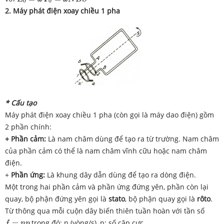
0
0
2. Máy phát điện xoay chiều 1 pha
* Cấu tạo
Máy phát điện xoay chiều 1 pha (còn gọi là máy dao điện) gồm
2 phần chính:
+ Phần cảm:
Là nam châm dùng để tạo ra từ trường. Nam châm
của phần cảm có thể là nam châm vĩnh cữu hoặc nam châm
điện.
+
Phần ứng:
Là khung dây dẫn dùng để tạo ra dòng điện.
Một trong hai phần cảm và phần ứng đứng yên, phần còn lại
quay, bộ phận đứng yên gọi là
stato
, bộ phận quay gọi là
rôto
.
Từ thông qua mỗi cuộn dây biến thiên tuần hoàn với tần số
f
=
n
p
=
trong đó: n (vòng/s), p: số cặp cực.
f
n
p