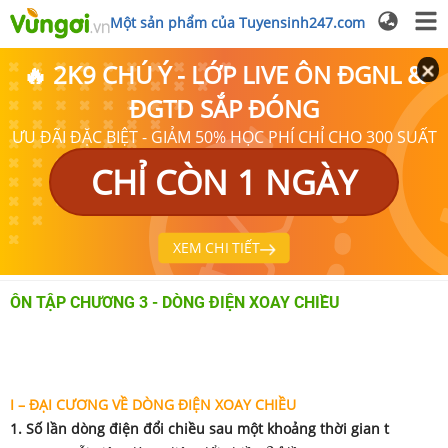
Một sản phẩm của Tuyensinh247.com
🔥 2K9 CHÚ Ý - LỚP LIVE ÔN ĐGNL &
ĐGTD SẮP ĐÓNG
ƯU ĐÃI ĐẶC BIỆT - GIẢM 50% HỌC PHÍ CHỈ CHO 300 SUẤT
CHỈ CÒN 1 NGÀY
XEM CHI TIẾT
ÔN TẬP CHƯƠNG 3 - DÒNG ĐIỆN XOAY CHIỀU
I – ĐẠI CƯƠNG VỀ DÒNG ĐIỆN XOAY CHIỀU
1. Số lần dòng điện đổi chiều sau một khoảng thời gian t
2
f