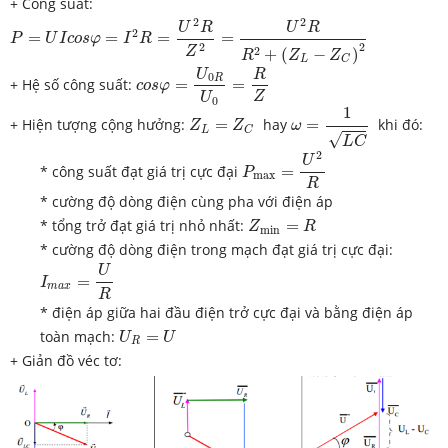
+ Công suất:
P
=
U
I
c
o
s
φ
=
I
2
R
=
U
2
R
Z
2
=
U
2
R
R
2
+
(
Z
L
−
Z
C
)
2
2
2
U
R
U
R
2
=
=
=
=
P
U
I
c
o
s
φ
I
R
2
2
2
Z
+
(
−
)
R
Z
Z
L
C
c
o
s
φ
=
U
0
R
U
0
=
R
Z
U
R
0
R
+ Hệ số công suất:
=
=
c
o
s
φ
Z
U
0
ω
=
1
L
C
1
Z
L
=
Z
C
+ Hiện tượng cộng hưởng:
=
hay
=
khi đó:
Z
Z
ω
L
C
√
L
C
P
m
a
x
=
U
2
R
2
U
* công suất đạt giá trị cực đại
=
P
m
a
x
R
* cường độ dòng điện cùng pha với điện áp
Z
min
=
R
* tổng trở đạt giá trị nhỏ nhất:
=
Z
R
min
* cường độ dòng điện trong mạch đạt giá trị cực đại:
I
m
a
x
=
U
R
U
=
I
m
a
x
R
* điện áp giữa hai đầu điện trở cực đại và bằng điện áp
U
R
=
U
toàn mạch:
=
U
U
R
+ Giản đồ véc tơ: