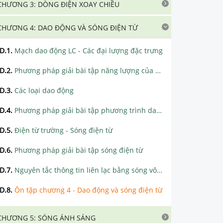
CHƯƠNG 3: DÒNG ĐIỆN XOAY CHIỀU
CHƯƠNG 4: DAO ĐỘNG VÀ SÓNG ĐIỆN TỪ
D.1
.
Mạch dao động LC - Các đại lượng đặc trưng
D.2
.
Phương pháp giải bài tập năng lượng của mạch dao dộng LC
D.3
.
Các loại dao động
D.4
.
Phương pháp giải bài tập phương trình dao động mạch LC (q - u - i)
D.5
.
Điện từ trường - Sóng điện từ
D.6
.
Phương pháp giải bài tập sóng điện từ
D.7
.
Nguyên tắc thông tin liên lạc bằng sóng vô tuyến
D.8
.
Ôn tập chương 4 - Dao động và sóng điện từ
CHƯƠNG 5: SÓNG ÁNH SÁNG