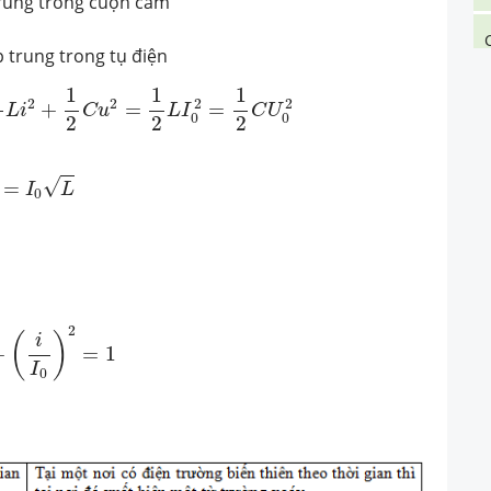
rung trong cuộn cảm
 trung trong tụ điện
1
2
C
u
2
=
1
2
L
I
0
2
=
1
2
C
U
0
2
1
1
1
1
2
2
2
2
+
=
=
L
i
C
u
L
I
C
U
0
0
2
2
2
2
0
L
√
=
I
L
0
i
I
0
)
2
=
1
2
(
)
i
+
=
1
I
0