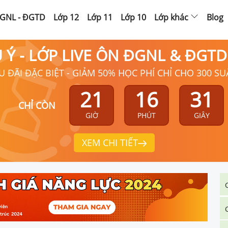
GNL - ĐGTD
Lớp 12
Lớp 11
Lớp 10
Lớp khác
Blog
Ú Ý - LỚP LIVE ÔN ĐGNL & ĐGT
U ĐÃI ĐẶC BIỆT - GIẢM 50% HỌC PHÍ CHỈ CHO 300 SU
21
16
30
CHỈ CÒN
GIỜ
PHÚT
GIÂY
XEM CHI TIẾT