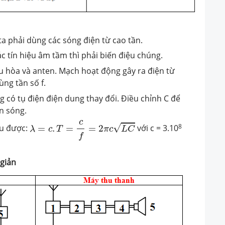
ta phải dùng các sóng điện từ cao tần.
 tín hiệu âm tầm thì phải biến điệu chúng.
 hòa và anten. Mạch hoạt động gây ra điện từ
ùng tần số f.
có tụ điện điện dung thay đổi. Điều chỉnh C để
n sóng.
λ
=
c
.
T
=
c
f
=
2
π
c
L
C
c
8
√
hu được:
=
.
=
=
2
với c = 3.10
λ
c
T
π
c
L
C
f
giản