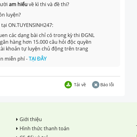
gười
am hiểu
về kì thi và đề thi?
ôn luyện?
ản tại ON.TUYENSINH247:
en các dạng bài chỉ có trong kỳ thi ĐGNL
 ngân hàng hơn 15.000 câu hỏi độc quyền
 tài khoản tự luyện chủ động trên trang
n miễn phí -
TẠI ĐÂY
Tải về
Báo lỗi
Giới thiệu
Hình thức thanh toán