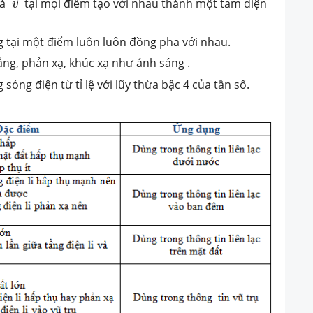
à
tại mọi điểm tạo với nhau thành một tam diện
v
g tại một điểm luôn luôn đồng pha với nhau.
ẳng, phản xạ, khúc xạ như ánh sáng .
óng điện từ tỉ lệ với lũy thừa bậc 4 của tần số.