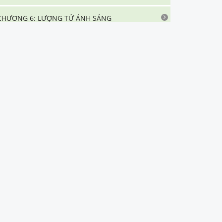
CHƯƠNG 6: LƯỢNG TỬ ÁNH SÁNG
CHƯƠNG 7: HẠT NHÂN NGUYÊN TỬ