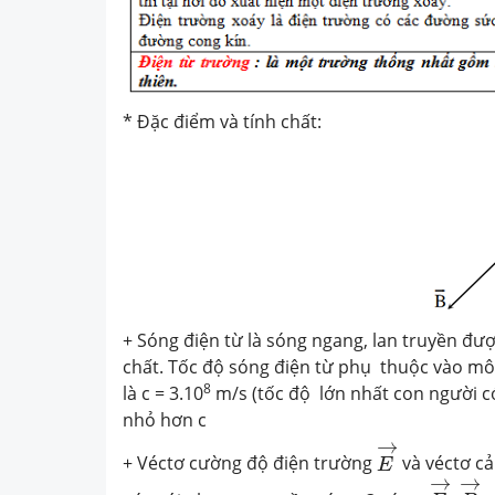
* Đặc điểm và tính chất:
+ Sóng điện từ là sóng ngang, lan truyền đư
chất. Tốc độ sóng điện từ phụ thuộc vào mô
8
là c = 3.10
m/s (tốc độ lớn nhất con người có
nhỏ hơn c
E
→
→
+ Véctơ cường độ điện trường
và véctơ c
E
E
→
B
→
→
→