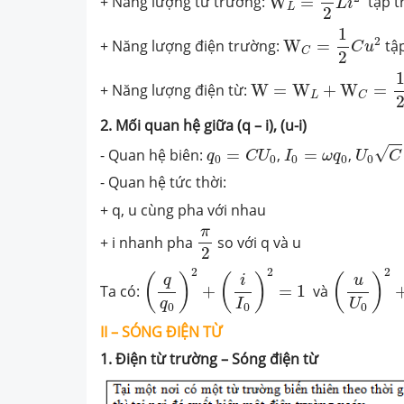
+ Năng lượng từ trường:
W
=
tập t
L
i
L
2
W
C
=
1
2
C
u
2
1
2
+ Năng lượng điện trường:
W
=
tập
C
u
C
2
W
=
W
L
+
W
C
=
1
2
L
i
2
+
+ Năng lượng điện từ:
W
=
W
+
W
=
L
C
2. Mối quan hệ giữa (q – i), (u-i)
U
0
C
=
I
q
0
=
C
U
0
I
0
=
ω
q
0
√
- Quan hệ biên:
=
,
=
,
q
C
U
I
ω
q
U
C
0
0
0
0
0
- Quan hệ tức thời:
+ q, u cùng pha với nhau
π
2
π
+ i nhanh pha
so với q và u
2
(
q
q
0
)
2
+
(
i
I
0
)
2
=
1
(
u
U
0
)
2
+
(
2
2
2
(
)
(
)
(
)
q
i
u
Ta có:
+
=
1
và
I
U
q
0
0
0
II – SÓNG ĐIỆN TỪ
1. Điện từ trường – Sóng điện từ