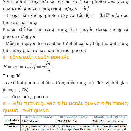
Với mỗi ánh sáng đơn sắc có tần số
, các photon đều giống
f
ε
=
h
f
nhau, mỗi photon mang năng lượng
=
ε
h
f
c
=
3.10
8
m
/
s
8
- Trong chân không, photon bay với tốc độ
=
3.10
/
dọc
c
m
s
theo các tia sáng.
Photon chỉ tồn tại trong trạng thái chuyển động, không có
photon đứng yên
- Mỗi lần nguyên tử hay phân tử phát xạ hay hấp thụ ánh sáng
thì chúng phát ra hay hấp thụ một photon
II – CÔNG SUẤT NGUỒN ĐƠN SẮC
P
=
n
ε
=
n
.
h
f
=
n
h
c
λ
h
c
=
=
.
=
P
n
ε
n
h
f
n
λ
Trong đó:
n
-
: số hạt photon phát ra từ nguồn trong một đơn vị thời gian
n
(trong 1 giây)
ε
-
: năng lượng photon
ε
III – HIỆN TƯỢNG QUANG ĐIỆN NGOÀI, QUANG ĐIỆN TRONG,
QUANG – PHÁT QUANG