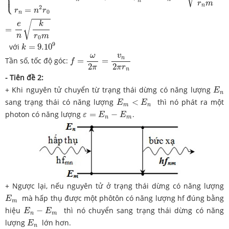
⎩
⎪
n
r
m
n
2
=
r
n
r
0
n
√
k
e
=
n
r
m
0
k
=
9.10
9
9
với
=
9.10
k
f
=
ω
2
π
=
v
n
2
π
r
n
ω
v
n
Tần số, tốc độ góc:
=
=
f
2
2
π
π
r
n
- Tiên đề 2:
E
n
+ Khi nguyên tử chuyển từ trạng thái dừng có năng lượng
E
n
E
m
<
E
n
sang trạng thái có năng lượng
<
thì nó phát ra một
E
E
m
n
ε
=
E
n
−
E
m
photon có năng lượng
=
−
.
ε
E
E
n
m
+ Ngược lại, nếu nguyên tử ở trạng thái dừng có năng lượng
E
m
mà hấp thụ được một phôtôn có năng lượng hf đúng bằng
E
m
E
n
−
E
m
hiệu
−
thì nó chuyển sang trạng thái dừng có năng
E
E
n
m
E
n
lượng
lớn hơn.
E
n