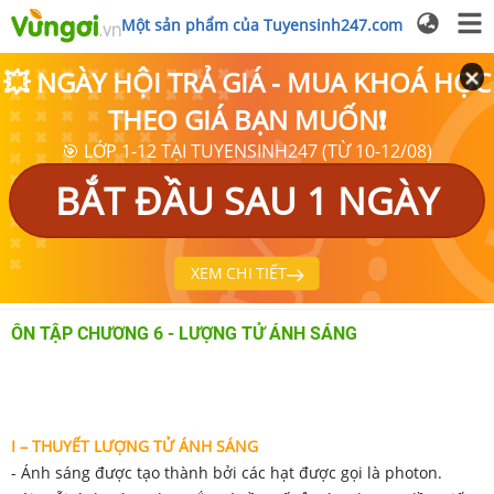
Một sản phẩm của Tuyensinh247.com
💥 NGÀY HỘI TRẢ GIÁ - MUA KHOÁ HỌC
THEO GIÁ BẠN MUỐN❗
🎯 LỚP 1-12 TẠI TUYENSINH247 (TỪ 10-12/08)
BẮT ĐẦU SAU 1 NGÀY
XEM CHI TIẾT
ÔN TẬP CHƯƠNG 6 - LƯỢNG TỬ ÁNH SÁNG
I – THUYẾT LƯỢNG TỬ ÁNH SÁNG
- Ánh sáng được tạo thành bởi các hạt được gọi là photon.
f