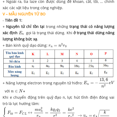
+ Ngoài ra, tia laze còn được dùng để khoan, cắt, tôi, … chính
xác các vật liệu trong công nghiệp.
V – MẪU NGUYÊN TỬ BO
-
Tiên đề 1:
+
Nguyên tử
chỉ tồn tại
trong những
trạng thái có năng lượng
E
n
xác định
gọi là trạng thái dừng. Khi
ở trạng thái dừng
năng
E
n
lượng không bức xạ
.
r
n
=
n
2
r
0
2
+ Bán kính quỹ dạo dừng:
=
r
n
r
0
n
E
n
=
−
13
,
6
n
2
e
V
13
,
6
+ Năng lượng electron trong nguyên tử hiđro:
=
−
E
e
V
n
2
n
n
∈
N
∗
với
∈
∗
n
N
Khi e chuyển động trên quỹ đạo n, lực hút tĩnh điện đóng vai
trò là lực hướng tâm:
⎧
{
F
h
t
=
F
C
L
↔
m
v
n
2
r
n
=
k
q
1
q
2
r
2
=
k
e
2
r
n
2
r
n
=
n
2
r
0
→
v
n
=
e
k
r
n
⎪
2
2
k
q
q
k
e
m
v
1
2
⎨
n
=
↔
=
=
√
k
F
F
h
t
C
L
→
=
2
2
v
e
r
r
r
n
n