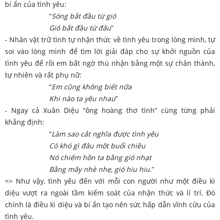
bí ẩn của tình yêu:
“
Sóng bắt đầu từ gió
Gió bắt đầu từ đâu
”
- Nhân vật trữ tình tự nhận thức về tình yêu trong lòng mình, tự
soi vào lòng mình để tìm lời giải đáp cho sự khởi nguồn của
tình yêu để rồi em bất ngờ thú nhận bằng một sự chân thành,
tự nhiên và rất phụ nữ:
“
Em cũng không biết nữa
Khi nào ta yêu nhau
”
- Ngay cả Xuân Diệu “ông hoàng thơ tình” cùng từng phải
khẳng định:
“
Làm sao cắt nghĩa được tình yêu
Có khó gì đâu một buổi chiều
Nó chiếm hồn ta bằng gió nhạt
Bằng mây nhè nhẹ, gió hiu hiu
.”
=> Như vậy, tình yêu đến với mỗi con người như một điều kì
diệu vượt ra ngoài tầm kiểm soát của nhận thức và lí trí. Đó
chính là điều kì diệu và bí ẩn tạo nên sức hấp dẫn vĩnh cửu của
tình yêu.