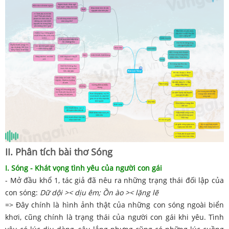
II. Phân tích bài thơ Sóng
I. Sóng - Khát vọng tình yêu của người con gái
- Mở đầu khổ 1, tác giả đã nêu ra những trạng thái đối lập của
con sóng:
Dữ dội >< dịu êm; Ồn ào >< lặng lẽ
=> Đây chính là hình ảnh thật của những con sóng ngoài biển
khơi, cũng chính là trạng thái của người con gái khi yêu. Tình