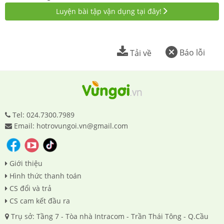
Luyện bài tập vận dụng tại đây!
Báo lỗi
Tải về
Tel: 024.7300.7989
Email: hotrovungoi.vn@gmail.com
Giới thiệu
Hình thức thanh toán
CS đổi và trả
CS cam kết đầu ra
Trụ sở: Tầng 7 - Tòa nhà Intracom - Trần Thái Tông - Q.Cầu