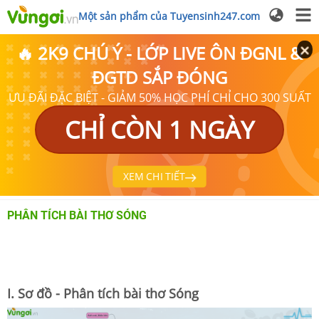
Một sản phẩm của Tuyensinh247.com
🔥 2K9 CHÚ Ý - LỚP LIVE ÔN ĐGNL &
ĐGTD SẮP ĐÓNG
ƯU ĐÃI ĐẶC BIỆT - GIẢM 50% HỌC PHÍ CHỈ CHO 300 SUẤT
CHỈ CÒN 1 NGÀY
XEM CHI TIẾT
PHÂN TÍCH BÀI THƠ SÓNG
I. Sơ đồ - Phân tích bài thơ Sóng