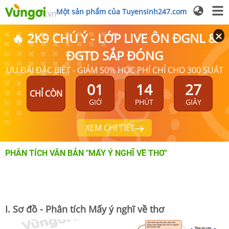
Một sản phẩm của Tuyensinh247.com
🔥 2K9 CHÚ Ý - LỚP LIVE ÔN ĐGNL &
ĐGTD SẮP ĐÓNG
ƯU ĐÃI ĐẶC BIỆT - GIẢM 50% HỌC PHÍ CHỈ CHO 300 SUẤT
01
14
27
CHỈ CÒN
GIỜ
PHÚT
GIÂY
XEM CHI TIẾT
PHÂN TÍCH VĂN BẢN "MẤY Ý NGHĨ VỀ THƠ"
I. Sơ đồ - Phân tích Mấy ý nghĩ về thơ