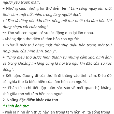
người yêu trước mặt".
+ Những câu, những lời thơ diễn lên "
Làm sống ngay lên một
tình cảm, một nỗi niềm trong lòng người đọc".
+ "
Thơ là tiếng nói đầu tiên, tiếng nói thứ nhất của tâm hồn khi
đụng chạm với cuộc sống".
=> Thơ với con người có sự tác động qua lại lẫn nhau.
- Khẳng định thơ diễn tả tâm hồn con người:
+
"Thơ là một thứ nhạc, một thứ nhịp điệu bên trong, một thứ
nhịp điệu của hình ảnh, tình ý".
+
"Nhịp điệu thơ được hình thành từ những cảm xúc, hình ảnh
và trong khoảng im lặng cũng là nơi trú ngụ kín đáo của sự xúc
động".
+ Kết luận: đường đi của thơ là đi thẳng vào tình cảm. Điều đó
có nghĩa thơ là biểu hiện của tâm hồn con người.
=> Phân tích chi tiết, lập luận sắc sảo về mối quan hệ khăng
khít giữa thơ với tâm hồn con người.
2. Những đặc điểm khác của thơ
* Hình ảnh thơ
- Phải là hình ảnh thực nảy lên trong tâm hồn khi ta sống trong