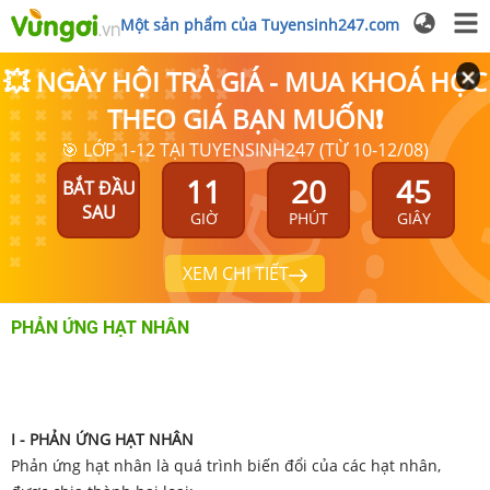
Một sản phẩm của Tuyensinh247.com
💥 NGÀY HỘI TRẢ GIÁ - MUA KHOÁ HỌC
THEO GIÁ BẠN MUỐN❗
🎯 LỚP 1-12 TẠI TUYENSINH247 (TỪ 10-12/08)
11
20
45
BẮT ĐẦU
SAU
GIỜ
PHÚT
GIÂY
XEM CHI TIẾT
PHẢN ỨNG HẠT NHÂN
I - PHẢN ỨNG HẠT NHÂN
Phản ứng hạt nhân là quá trình biến đổi của các hạt nhân,