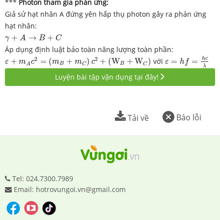
***
Photon tham gia phản ứng:
Giả sử hạt nhân A đứng yên hấp thụ photon gây ra phản ứng
hạt nhân:
γ
+
A
→
B
+
C
+
→
+
γ
A
B
C
Áp dụng định luật bảo toàn năng lượng toàn phần:
ε
=
h
f
=
h
c
λ
ε
+
m
A
c
2
=
(
m
B
+
m
C
)
c
2
+
(
W
B
+
W
C
)
2
2
h
c
+
=
(
+
)
+
(
W
+
W
)
với
=
=
ε
m
c
m
m
c
ε
h
f
B
B
C
C
A
λ
Luyện bài tập vận dụng tại đây!
Báo lỗi
Tải về
Tel: 024.7300.7989
Email: hotrovungoi.vn@gmail.com