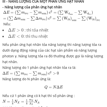
III - NĂNG LƯỢNG
CỦA MỘT PHẢN ỨNG HẠT NHÂN
- Năng lượng của phản ứng hạt nhân
Δ
E
=
(
∑
m
t
r
c
−
∑
m
s
a
u
)
c
2
=
(
∑
W
d
s
a
u
−
∑
W
d
t
r
c
)
=
(
∑
Δ
m
s
a
u
−
∑
Δ
2
Δ
=
(
−
)
=
(
W
−
W
)
∑
∑
∑
∑
E
m
m
c
d
t
r
c
s
a
u
d
s
a
u
t
r
c
2
=
(
Δ
−
Δ
)
=
(
W
)
−
(
W
)
∑
∑
∑
∑
m
m
c
s
a
u
t
r
c
l
k
l
k
s
a
u
t
r
c
Nếu:
Δ
E
>
0
Δ
>
0
: thì tỏa nhiệt
E
Δ
E
<
0
Δ
<
0
: thì thu nhiệt
E
Nếu phản ứng hạt nhân tỏa năng lượng thì năng lượng tỏa ra
dưới dạng động năng của các hạt sản phẩm và năng lượng
photon γ. Năng lượng tỏa ra đó thường được gọi là năng lượng
hạt nhân.
Năng lượng do 1 phản ứng hạt nhân tỏa ra là:
Δ
E
=
(
∑
m
t
r
c
−
∑
m
s
a
u
)
c
2
>
0
2
Δ
=
(
−
)
>
0
∑
∑
E
m
m
c
t
r
c
s
a
u
Năng lượng do N phản ứng là:
Q
=
N
Δ
E
=
Δ
Q
N
E
Nếu cứ 1 phản ứng có k hạt thì số phản ứng :
N
=
1
k
N
X
=
1
k
m
X
A
X
N
A
1
1
m
=
=
X
N
N
N
X
A
k
k
A
X