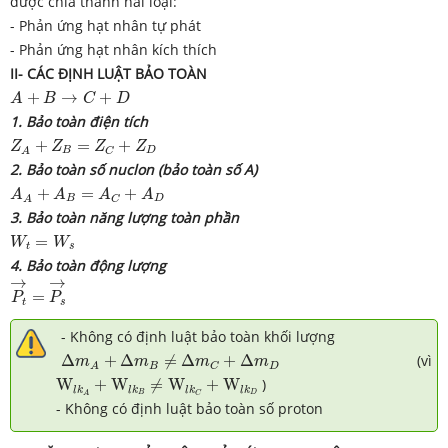
được chia thành hai loại:
- Phản ứng hạt nhân tự phát
- Phản ứng hạt nhân kích thích
II- CÁC ĐỊNH LUẬT BẢO TOÀN
A
+
B
→
C
+
D
+
→
+
A
B
C
D
1. Bảo toàn điện tích
Z
A
+
Z
B
=
Z
C
+
Z
D
+
=
+
Z
Z
Z
Z
B
D
C
A
2. Bảo toàn số nuclon (bảo toàn số A)
A
A
+
A
B
=
A
C
+
A
D
+
=
+
A
A
A
A
B
D
C
A
3. Bảo toàn năng lượng toàn phần
W
t
=
W
s
=
W
W
t
s
4. Bảo toàn động lượng
P
t
→
=
P
s
→
→
→
=
P
P
t
s
-
Không có định luật bảo toàn khối lượng
Δ
m
A
+
Δ
m
B
≠
Δ
m
C
+
Δ
m
D
Δ
+
Δ
≠
Δ
+
Δ
(vì
m
m
m
m
B
D
C
A
W
l
k
A
+
W
l
k
B
≠
W
l
k
C
+
W
l
k
D
W
+
W
≠
W
+
W
)
l
k
l
k
l
k
l
k
B
D
C
A
- Không có định luật bảo toàn số proton