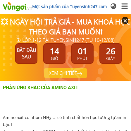
Một sản phẩm của Tuyensinh247.com
💥 NGÀY HỘI TRẢ GIÁ - MUA KHOÁ HỌC
THEO GIÁ BẠN MUỐN❗
🎯 LỚP 1-12 TẠI TUYENSINH247 (TỪ 10-12/08)
14
01
26
BẮT ĐẦU
SAU
GIỜ
PHÚT
GIÂY
XEM CHI TIẾT
PHẢN ỨNG KHÁC CỦA AMINO AXIT
Amino axit có nhóm NH
→ có tính chất hóa học tương tự amin
2
bậc I