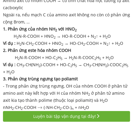
Amino axit có nhóm COOH → có tính chất hóa học tương tự axit
cacboxylic
Ngoài ra, nếu mạch C của amino axit không no còn có phản ứng
cộng Brom, …
1. Phản ứng của nhóm NH
với HNO
2
2
H
N-R-COOH + HNO
→ HO-R-COOH + N
↑ + H
O
2
2
2
2
Ví dụ :
H
N-CH
-COOH + HNO
→ HO-CH
-COOH + N
↑ + H
O
2
2
2
2
2
2
2. Phản ứng este hóa nhóm COOH
H
N-R-COOH + HO-C
H
→ H
N-R-COOC
H
+ H
O
2
2
5
2
2
5
2
Ví dụ :
CH
-CH(NH
)-COOH + HO-C
H
→ CH
-CH(NH
)-COOC
H
3
2
2
5
3
2
2
5
+ H
O
2
3. Phản ứng trùng ngưng tạo poliamit
- Trong phản ứng trùng ngưng, OH của nhóm COOH ở phân tử
amino axit này kết hợp với H của nhóm NH
ở phân tử amino
2
axit kia tạo thành polime (thuộc loại poliamit) và H
O
2
→
nNH
-CH
-COOH
→
(-NH-CH
-CO-)
+ nH
O
2
2
2
n
2
Luyện bài tập vận dụng tại đây!